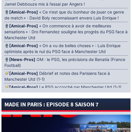
Jamel Debbouze mis à l’essai par Angers !
[Amical-Pros]
« Ce n’est que du bonheur de jouer ce genre
de match » : David Boly reconnaissant envers Luis Enrique !
[Amical-Pros]
« On commence à avoir de meilleures
sensations » : Dro Fernandez souligne les progrès du PSG face à
Manchester Utd
[Amical-Pros]
« On a vu de belles choses » : Luis Enrique
optimiste après le nul du PSG face à Manchester Utd
[News-Pros]
OM : le PSG, les précisions de Benatia (France
Football)
[Amical-Pros]
Débrief et notes des Parisiens face à
Manchester Utd (1-1)
[Amical-Pros]
Le PSG accroché par Manchester Utd (1-1)
[News-Pros]
Amical : Lens battu par Sunderland avant le
PSG
MADE IN PARIS : EPISODE 8 SAISON 7
5 AOÛT 2026
[News-Pros]
Le Barça aurait fixé une deadline au PSG dans
le dossier Ferran Torres (Diario Sport)