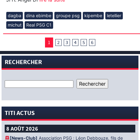
dagba
dina ebimbe
groupe psg
kipembe
letellier
michut
Real PSG C1
1
2
3
4
5
6
RECHERCHER
TITI ACTUS
8 AOÛT 2026
[News-Club]
Association PSG : Léon Debbouze, fils de