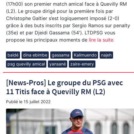
(17h00) son premier match amical face à Quevilly RM
(L2). Le groupe dirigé pour la première fois par
Christophe Galtier s’est logiquement imposé (2-0)
grâce à des buts inscrits par Sergio Ramos sur penalty
(35e) et par Djeidi Gassama (54′). LTDPSG vous
propose les principaux moments de
lire la suite
baldé
dina ebimbe
gassama
Kalimuendo
najeh
psg quevilly amical
yansané
zaire-emery
[News-Pros] Le groupe du PSG avec
11 Titis face à Quevilly RM (L2)
Publié le
15 juillet 2022