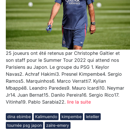
25 joueurs ont été retenus par Christophe Galtier et
son staff pour le Summer Tour 2022 qui attend nos
Parisiens au Japon. Le groupe du PSG 1. Keylor
Navas2. Achraf Hakimi3. Presnel Kimpembe4. Sergio
Ramos5. Marquinhos6. Marco Verratti7. Kylian
Mbappé8. Leandro Paredes9. Mauro Icardi10. Neymar
Jr14. Juan Bernat15. Danilo Pereira16. Sergio Rico17.
Vitinha19. Pablo Sarabia22.
lire la suite
dina ebimbe
Kalimuendo
kimpembe
letellier
tournée psg japon
zaïre-emery