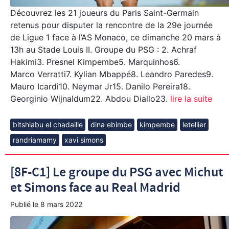
Découvrez les 21 joueurs du Paris Saint-Germain
retenus pour disputer la rencontre de la 29e journée
de Ligue 1 face à l’AS Monaco, ce dimanche 20 mars à
13h au Stade Louis II. Groupe du PSG : 2. Achraf
Hakimi3. Presnel Kimpembe5. Marquinhos6.
Marco Verratti7. Kylian Mbappé8. Leandro Paredes9.
Mauro Icardi10. Neymar Jr15. Danilo Pereira18.
Georginio Wijnaldum22. Abdou Diallo23.
lire la suite
bitshiabu el chadaille
dina ebimbe
kimpembe
letellier
randriamamy
xavi simons
[8F-C1] Le groupe du PSG avec Michut
et Simons face au Real Madrid
Publié le
8 mars 2022