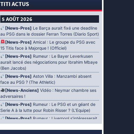
TITI ACTUS
5 AOÛT 2026
[News-Pros]
Le Barça aurait fixé une deadline
au PSG dans le dossier Ferran Torres (Diario Sport)
[News-Pros]
Amical : Le groupe du PSG avec
15 Titis face à Majorque ! (Officiel)
[News-Pros]
Rumeur : Le Bayer Leverkusen
aurait lancé des négociations pour Ibrahim Mbaye
(Ben Jacobs)
[News-Pros]
Aston Villa : Manzambi absent
face au PSG ? (The Athletic)
[News-Anciens]
Vidéo : Neymar chambre ses
adversaires !
[News-Pros]
Rumeur : Le PSG et un géant de
Serie A à la lutte pour Robin Risser ? (L’Equipe)
[News-Pros]
Rumeur : Liverpool s’intéresserait
à Ibrahim Mbaye en plus de Bradley Barcola
(Fabrizio Romano)