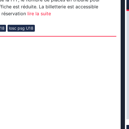
ffiche est réduite. La billetterie est accessible
 réservation
lire la suite
u18
losc psg U18