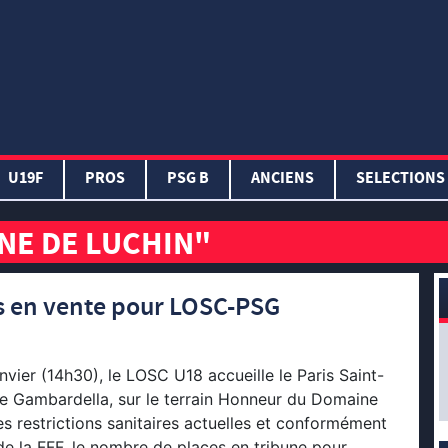
U19F
PROS
PSG B
ANCIENS
SELECTIONS
NE DE LUCHIN"
s en vente pour LOSC-PSG
vier (14h30), le LOSC U18 accueille le Paris Saint-
 Gambardella, sur le terrain Honneur du Domaine
es restrictions sanitaires actuelles et conformément
de la FFF, le nombre de places en tribune pour