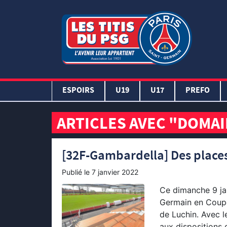
ESPOIRS
U19
U17
PREFO
ARTICLES AVEC "DOMAI
[32F-Gambardella] Des place
Publié le
7 janvier 2022
Ce dimanche 9 jan
Germain en Coupe
de Luchin. Avec l
aux dispositions 