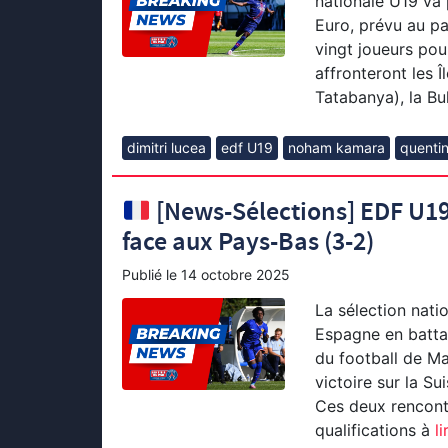
nationale U19 va 
Euro, prévu au pa
vingt joueurs pou
affronteront les 
Tatabanya), la Bul
dimitri lucea
edf U19
noham kamara
quenti
[News-Sélections] EDF U19 
face aux Pays-Bas (3-2)
Publié le
14 octobre 2025
La sélection nati
Espagne en battan
du football de Ma
victoire sur la S
Ces deux rencontr
qualifications à
li