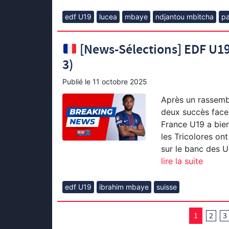
edf U19
lucea
mbaye
ndjantou mbitcha
p
[News-Sélections] EDF U19 
3)
Publié le
11 octobre 2025
Après un rassemb
deux succès face à
France U19 a bien
les Tricolores on
sur le banc des U
lire la suite
edf U19
ibrahim mbaye
suisse
1
2
3