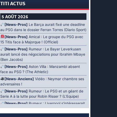
TITI ACTUS
5 AOÛT 2026
[News-Pros]
Le Barça aurait fixé une deadline
au PSG dans le dossier Ferran Torres (Diario Sport)
[News-Pros]
Amical : Le groupe du PSG avec
15 Titis face à Majorque ! (Officiel)
[News-Pros]
Rumeur : Le Bayer Leverkusen
aurait lancé des négociations pour Ibrahim Mbaye
(Ben Jacobs)
[News-Pros]
Aston Villa : Manzambi absent
face au PSG ? (The Athletic)
[News-Anciens]
Vidéo : Neymar chambre ses
adversaires !
[News-Pros]
Rumeur : Le PSG et un géant de
Serie A à la lutte pour Robin Risser ? (L’Equipe)
[News-Pros]
Rumeur : Liverpool s’intéresserait
à Ibrahim Mbaye en plus de Bradley Barcola
(Fabrizio Romano)