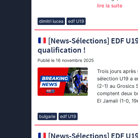
lire la suite
dimitri lucea
edf U19
[News-Sélections] EDF U19 :
qualification !
Publié le
16 novembre 2025
Trois jours après 
sélection U19 a e
(2-1) au Grosics 
comptent deux bu
El Jamali (1-0, 19
bulgarie
edf U19
[News-Sélections] EDF U19 