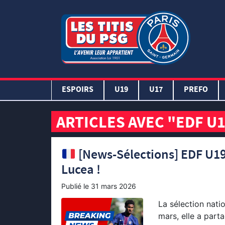
ESPOIRS
U19
U17
PREFO
ARTICLES AVEC "EDF U
[News-Sélections] EDF U19 
Lucea !
Publié le
31 mars 2026
La sélection nati
mars, elle a part