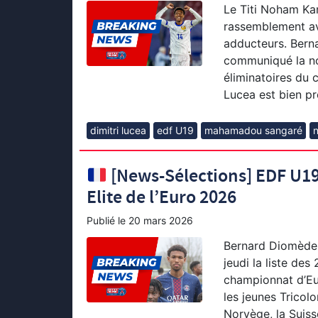
Le Titi Noham Kam
rassemblement av
adducteurs. Berna
communiqué la nou
éliminatoires du 
Lucea est bien pr
dimitri lucea
edf U19
mahamadou sangaré
[News-Sélections] EDF U19 
Elite de l’Euro 2026
Publié le
20 mars 2026
Bernard Diomède,
jeudi la liste des
championnat d’Eu
les jeunes Tricol
Norvège, la Suiss