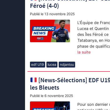
Féroé (4-0)
Publié le
13 novembre 2025
L’Équipe de Franc
Lucea et Quentin
des Îles Féroé c
Tatabanya, en Hon
phase de qualifi
la suite
edf U19
lucea
ndjantou
[News-Sélections] EDF U19
les Bleuets
Publié le
6 novembre 2025
Pour son dernier 