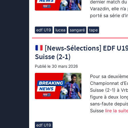
dernier match du 
Varazdin, elle n’a
porté sa série d’i
edf U19
lucea
sangaré
tape
[News-Sélections] EDF U19 :
Suisse (2-1)
Publié le
30 mars 2026
Pour sa deuxième 
Championnat d’Eur
Suisse (2-1) à Vr
figure à deux lon
sans-faute depuis
Suisse
lire la suit
edf U19