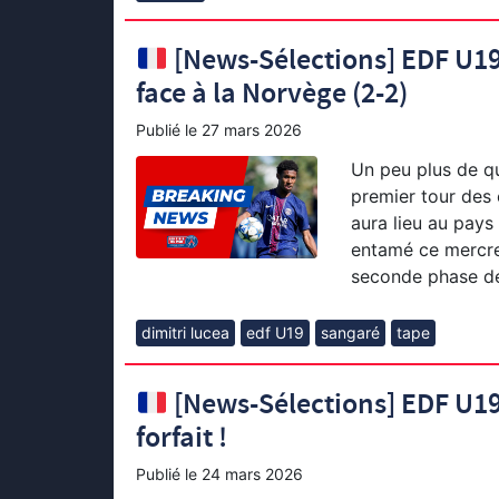
[News-Sélections] EDF U19 
face à la Norvège (2-2)
Publié le
27 mars 2026
Un peu plus de qu
premier tour des
aura lieu au pays 
entamé ce mercre
seconde phase de 
dimitri lucea
edf U19
sangaré
tape
[News-Sélections] EDF U1
forfait !
Publié le
24 mars 2026