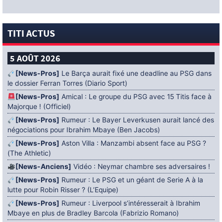
TITI ACTUS
5 AOÛT 2026
[News-Pros]
Le Barça aurait fixé une deadline au PSG dans
le dossier Ferran Torres (Diario Sport)
[News-Pros]
Amical : Le groupe du PSG avec 15 Titis face à
Majorque ! (Officiel)
[News-Pros]
Rumeur : Le Bayer Leverkusen aurait lancé des
négociations pour Ibrahim Mbaye (Ben Jacobs)
[News-Pros]
Aston Villa : Manzambi absent face au PSG ?
(The Athletic)
[News-Anciens]
Vidéo : Neymar chambre ses adversaires !
[News-Pros]
Rumeur : Le PSG et un géant de Serie A à la
lutte pour Robin Risser ? (L’Equipe)
[News-Pros]
Rumeur : Liverpool s’intéresserait à Ibrahim
Mbaye en plus de Bradley Barcola (Fabrizio Romano)