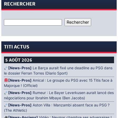
RECHERCHER
TITI ACTUS
5 AOÛT 2026
[News-Pros]
Le Barça aurait fixé une deadline au PSG dans
le dossier Ferran Torres (Diario Sport)
[News-Pros]
Amical : Le groupe du PSG avec 15 Titis face à
Majorque ! (Officiel)
[News-Pros]
Rumeur : Le Bayer Leverkusen aurait lancé des
négociations pour Ibrahim Mbaye (Ben Jacobs)
[News-Pros]
Aston Villa : Manzambi absent face au PSG ?
(The Athletic)
[News-Anciens]
Vidéo : Neymar chambre ses adversaires !