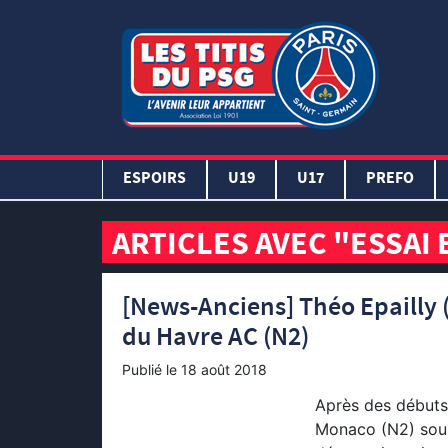
ESPOIRS
U19
U17
PREFO
ARTICLES AVEC "ESSAI 
[News-Anciens] Théo Epailly 
du Havre AC (N2)
Publié le
18 août 2018
Après des débuts 
Monaco (N2) sous