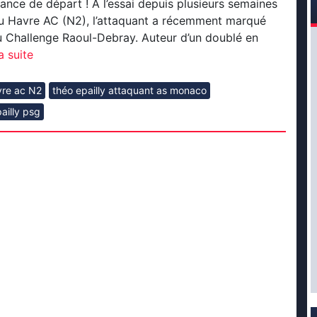
ance de départ ! À l’essai depuis plusieurs semaines
du Havre AC (N2), l’attaquant a récemment marqué
u Challenge Raoul-Debray. Auteur d’un doublé en
a suite
avre ac N2
théo epailly attaquant as monaco
ailly psg