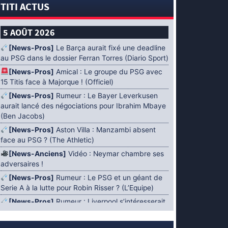
TITI ACTUS
5 AOÛT 2026
[News-Pros]
Le Barça aurait fixé une deadline
au PSG dans le dossier Ferran Torres (Diario Sport)
[News-Pros]
Amical : Le groupe du PSG avec
15 Titis face à Majorque ! (Officiel)
[News-Pros]
Rumeur : Le Bayer Leverkusen
aurait lancé des négociations pour Ibrahim Mbaye
(Ben Jacobs)
[News-Pros]
Aston Villa : Manzambi absent
face au PSG ? (The Athletic)
[News-Anciens]
Vidéo : Neymar chambre ses
adversaires !
[News-Pros]
Rumeur : Le PSG et un géant de
Serie A à la lutte pour Robin Risser ? (L’Equipe)
[News-Pros]
Rumeur : Liverpool s’intéresserait
à Ibrahim Mbaye en plus de Bradley Barcola
(Fabrizio Romano)