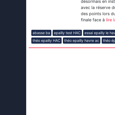
désormais en inst
avec la réserve 
des points lors d
finale face à
lire l
abasse ba
epailly test HAC
essai epailly le h
théo epailly HAC
théo epailly havre ac
théo ép