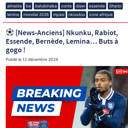
almeida
ba
batubinsika
conte
diaw
essende
Gharbi
lemina
mondial 2026
mpasi
nkoudou
zone afrique
[News-Anciens] Nkunku, Rabiot,
Essende, Bernède, Lemina… Buts à
gogo !
Publié le
12 décembre 2024