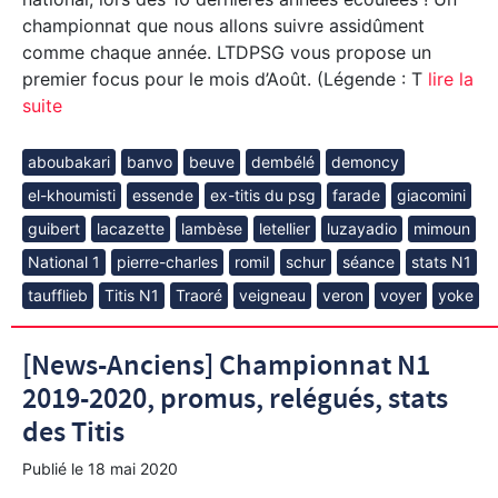
championnat que nous allons suivre assidûment
comme chaque année. LTDPSG vous propose un
premier focus pour le mois d’Août. (Légende : T
lire la
suite
aboubakari
banvo
beuve
dembélé
demoncy
el-khoumisti
essende
ex-titis du psg
farade
giacomini
guibert
lacazette
lambèse
letellier
luzayadio
mimoun
National 1
pierre-charles
romil
schur
séance
stats N1
taufflieb
Titis N1
Traoré
veigneau
veron
voyer
yoke
[News-Anciens] Championnat N1
2019-2020, promus, relégués, stats
des Titis
Publié le
18 mai 2020