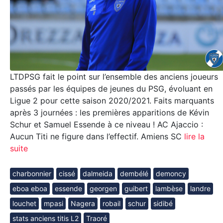
LTDPSG fait le point sur l’ensemble des anciens joueurs
passés par les équipes de jeunes du PSG, évoluant en
Ligue 2 pour cette saison 2020/2021. Faits marquants
après 3 journées : les premières apparitions de Kévin
Schur et Samuel Essende à ce niveau ! AC Ajaccio :
Aucun Titi ne figure dans l’effectif. Amiens SC
lire la
suite
charbonnier
cissé
dalmeida
dembélé
demoncy
eboa eboa
essende
georgen
guibert
lambèse
landre
louchet
mpasi
Nagera
robail
schur
sidibé
stats anciens titis L2
Traoré