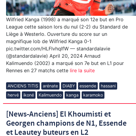
Wilfried Kanga (1998) a marqué son 12e but en Pro
League cette saison lors du nul (2-2) du Standard de
Liège à Westerlo. Ouverture du score sur un
magnifique lob de Wilfried Kanga 0-1
pic.twitter.com/HLFlvhqlfW — standardalavie
(@standardalavie) April 20, 2024 Arnaud
Kalimuendo (2002) a marqué son 7e but en L1 pour
Rennes en 27 matchs cette
lire la suite
ANCIENS TITIS
arénate
DIABY
essende
hassani
hervé
ikoné
Kalimuendo
kanga
karamoko
[News-Anciens] El Khoumisti et
Georgen champions de N1, Essende
et Leautey buteurs en L2