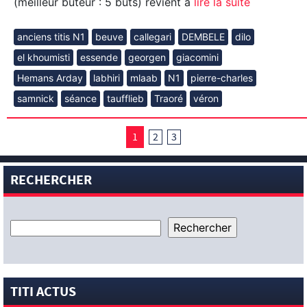
(meilleur buteur : 5 buts) revient à
lire la suite
anciens titis N1
beuve
callegari
DEMBELE
dilo
el khoumisti
essende
georgen
giacomini
Hemans Arday
labhiri
mlaab
N1
pierre-charles
samnick
séance
taufflieb
Traoré
véron
1
2
3
RECHERCHER
TITI ACTUS