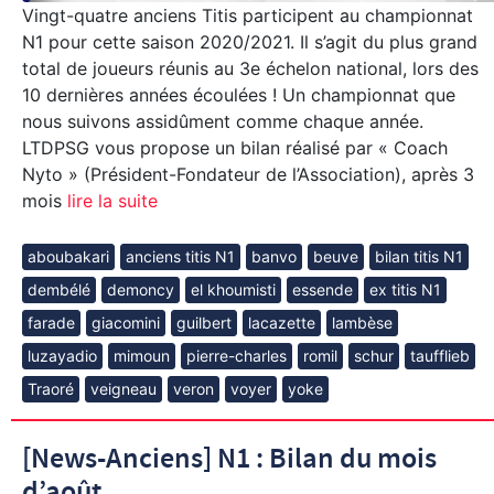
Vingt-quatre anciens Titis participent au championnat
N1 pour cette saison 2020/2021. Il s’agit du plus grand
total de joueurs réunis au 3e échelon national, lors des
10 dernières années écoulées ! Un championnat que
nous suivons assidûment comme chaque année.
LTDPSG vous propose un bilan réalisé par « Coach
Nyto » (Président-Fondateur de l’Association), après 3
mois
lire la suite
aboubakari
anciens titis N1
banvo
beuve
bilan titis N1
dembélé
demoncy
el khoumisti
essende
ex titis N1
farade
giacomini
guilbert
lacazette
lambèse
luzayadio
mimoun
pierre-charles
romil
schur
taufflieb
Traoré
veigneau
veron
voyer
yoke
[News-Anciens] N1 : Bilan du mois
d’août