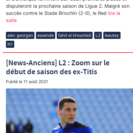
disputeront la prochaine saison de Ligue 2. Malgré son
succès contre le Stade Briochin (2-0), le Red
lire la
suite
alec georgen
essende
fahd el khoumisti
L2
leautey
N1
[News-Anciens] L2 : Zoom sur le
début de saison des ex-Titis
Publié le
11 août 2021