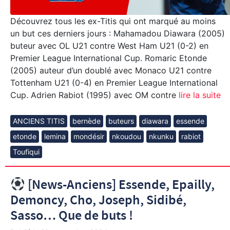
Découvrez tous les ex-Titis qui ont marqué au moins
un but ces derniers jours : Mahamadou Diawara (2005)
buteur avec OL U21 contre West Ham U21 (0-2) en
Premier League International Cup. Romaric Etonde
(2005) auteur d’un doublé avec Monaco U21 contre
Tottenham U21 (0-4) en Premier League International
Cup. Adrien Rabiot (1995) avec OM contre
lire la suite
ANCIENS TITIS
bernède
buteurs
diawara
essende
etonde
lemina
mondésir
nkoudou
nkunku
rabiot
Toufiqui
[News-Anciens] Essende, Epailly,
Demoncy, Cho, Joseph, Sidibé,
Sasso… Que de buts !