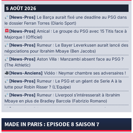
5 AOÛT 2026
[News-Pros]
Le Barça aurait fixé une deadline au PSG dans
le dossier Ferran Torres (Diario Sport)
[News-Pros]
Amical : Le groupe du PSG avec 15 Titis face à
Majorque ! (Officiel)
[News-Pros]
Rumeur : Le Bayer Leverkusen aurait lancé des
négociations pour Ibrahim Mbaye (Ben Jacobs)
[News-Pros]
Aston Villa : Manzambi absent face au PSG ?
(The Athletic)
[News-Anciens]
Vidéo : Neymar chambre ses adversaires !
[News-Pros]
Rumeur : Le PSG et un géant de Serie A à la
lutte pour Robin Risser ? (L’Equipe)
[News-Pros]
Rumeur : Liverpool s’intéresserait à Ibrahim
Mbaye en plus de Bradley Barcola (Fabrizio Romano)
[News-Pros]
Rumeur : Accord contractuel trouvé entre le
PSG et Mika Godts (Fabrizio Romano)
MADE IN PARIS : EPISODE 8 SAISON 7
[News-Pros]
Rumeur : Le PSG aurait lancé un ultimatum
pour boucler le dossier Ferran Torres (Matteo Moretto)