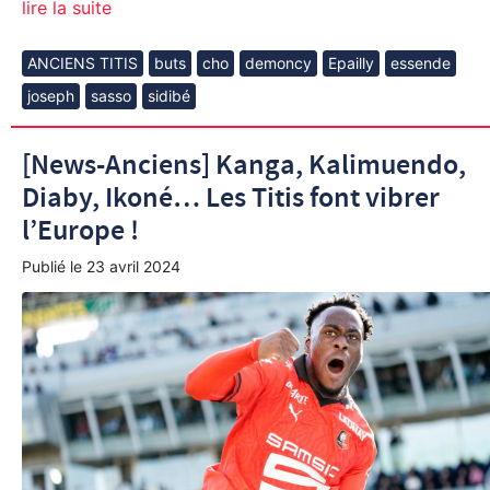
lire la suite
ANCIENS TITIS
buts
cho
demoncy
Epailly
essende
joseph
sasso
sidibé
[News-Anciens] Kanga, Kalimuendo,
Diaby, Ikoné… Les Titis font vibrer
l’Europe !
Publié le
23 avril 2024