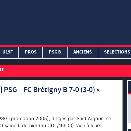
U19F
PROS
PSG B
ANCIENS
SELECTIONS
"
 PSG – FC Brétigny B 7-0 (3-0) «
PSG (promotion 2005), dirigés par Saïd Aïgoun, se
) samedi dernier (au CDL/16h00) face à leurs