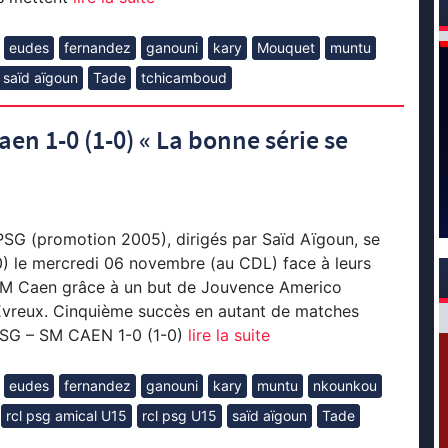
eudes
fernandez
ganouni
kary
Mouquet
muntu
saïd aïgoun
Tade
tchicamboud
aen 1-0 (1-0) « La bonne série se
PSG (promotion 2005), dirigés par Saïd Aïgoun, se
0) le mercredi 06 novembre (au CDL) face à leurs
M Caen grâce à un but de Jouvence Americo
’Evreux. Cinquième succès en autant de matches
 PSG – SM CAEN 1-0 (1-0)
lire la suite
eudes
fernandez
ganouni
kary
muntu
nkounkou
rcl psg amical U15
rcl psg U15
saïd aïgoun
Tade