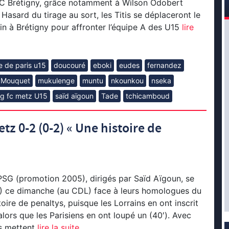
 Brétigny, grâce notamment à Wilson Odobert
. Hasard du tirage au sort, les Titis se déplaceront le
in à Brétigny pour affronter l’équipe A des U15
lire
 de paris u15
doucouré
eboki
eudes
fernandez
Mouquet
mukulenge
muntu
nkounkou
nseka
g fc metz U15
saïd aïgoun
Tade
tchicamboud
tz 0-2 (0-2) « Une histoire de
PSG (promotion 2005), dirigés par Saïd Aïgoun, se
-0) ce dimanche (au CDL) face à leurs homologues du
oire de penaltys, puisque les Lorrains en ont inscrit
alors que les Parisiens en ont loupé un (40′). Avec
is mettent
lire la suite