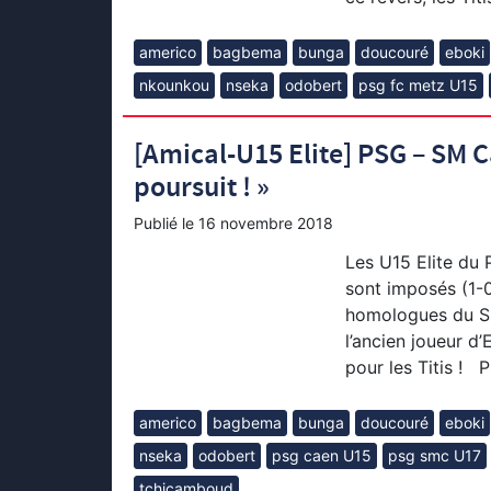
americo
bagbema
bunga
doucouré
eboki
nkounkou
nseka
odobert
psg fc metz U15
[Amical-U15 Elite] PSG – SM C
poursuit ! »
Publié le
16 novembre 2018
Les U15 Elite du 
sont imposés (1-
homologues du S
l’ancien joueur d
pour les Titis !
americo
bagbema
bunga
doucouré
eboki
nseka
odobert
psg caen U15
psg smc U17
tchicamboud