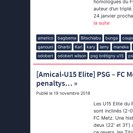
homologues du FC
auteur d’un triplé
24 janvier procha
la suite
americo
bagbema
Bitschiabu
bunga
coupe
ganouni
Gharbi
Kari
kary
lamy
maneke
odobert
odobert wilson
psg brétigny u15
ps
[Amical-U15 Elite] PSG – FC Me
penaltys… »
Publié le
19 novembre 2018
Les U15 Elite du 
sont inclinés (2
FC Metz. Une hist
deux (22′ et 31′) 
ce revers, les Tit