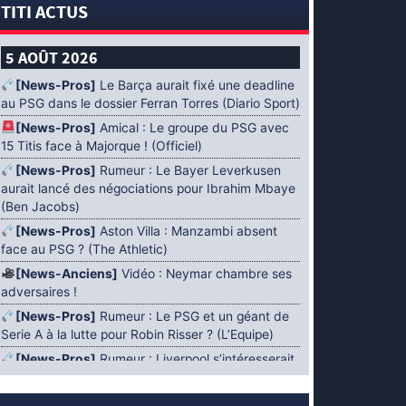
TITI ACTUS
5 AOÛT 2026
[News-Pros]
Le Barça aurait fixé une deadline
au PSG dans le dossier Ferran Torres (Diario Sport)
[News-Pros]
Amical : Le groupe du PSG avec
15 Titis face à Majorque ! (Officiel)
[News-Pros]
Rumeur : Le Bayer Leverkusen
aurait lancé des négociations pour Ibrahim Mbaye
(Ben Jacobs)
[News-Pros]
Aston Villa : Manzambi absent
face au PSG ? (The Athletic)
[News-Anciens]
Vidéo : Neymar chambre ses
adversaires !
[News-Pros]
Rumeur : Le PSG et un géant de
Serie A à la lutte pour Robin Risser ? (L’Equipe)
[News-Pros]
Rumeur : Liverpool s’intéresserait
à Ibrahim Mbaye en plus de Bradley Barcola
(Fabrizio Romano)