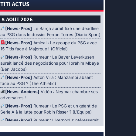
TITI ACTUS
5 AOÛT 2026
[News-Pros]
Le Barça aurait fixé une deadline
au PSG dans le dossier Ferran Torres (Diario Sport)
[News-Pros]
Amical : Le groupe du PSG avec
15 Titis face à Majorque ! (Officiel)
[News-Pros]
Rumeur : Le Bayer Leverkusen
aurait lancé des négociations pour Ibrahim Mbaye
(Ben Jacobs)
[News-Pros]
Aston Villa : Manzambi absent
face au PSG ? (The Athletic)
[News-Anciens]
Vidéo : Neymar chambre ses
adversaires !
[News-Pros]
Rumeur : Le PSG et un géant de
Serie A à la lutte pour Robin Risser ? (L’Equipe)
[News-Pros]
Rumeur : Liverpool s’intéresserait
à Ibrahim Mbaye en plus de Bradley Barcola
(Fabrizio Romano)