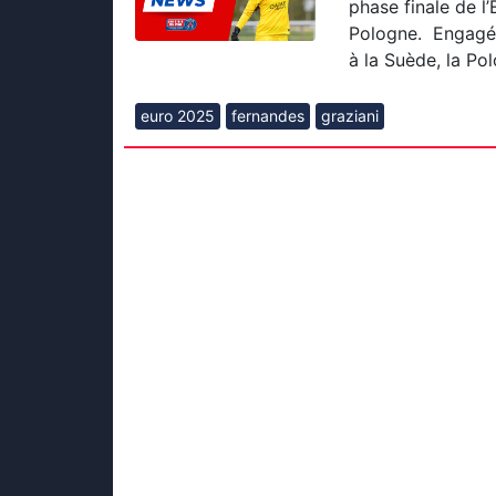
phase finale de l
Pologne. Engagée
à la Suède, la Polo
euro 2025
fernandes
graziani