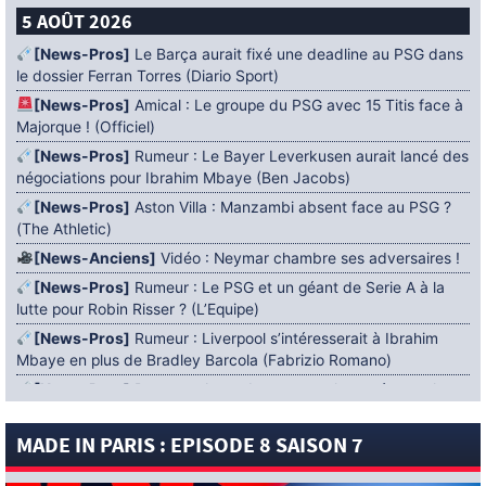
5 AOÛT 2026
[News-Pros]
Le Barça aurait fixé une deadline au PSG dans
le dossier Ferran Torres (Diario Sport)
[News-Pros]
Amical : Le groupe du PSG avec 15 Titis face à
Majorque ! (Officiel)
[News-Pros]
Rumeur : Le Bayer Leverkusen aurait lancé des
négociations pour Ibrahim Mbaye (Ben Jacobs)
[News-Pros]
Aston Villa : Manzambi absent face au PSG ?
(The Athletic)
[News-Anciens]
Vidéo : Neymar chambre ses adversaires !
[News-Pros]
Rumeur : Le PSG et un géant de Serie A à la
lutte pour Robin Risser ? (L’Equipe)
[News-Pros]
Rumeur : Liverpool s’intéresserait à Ibrahim
Mbaye en plus de Bradley Barcola (Fabrizio Romano)
[News-Pros]
Rumeur : Accord contractuel trouvé entre le
PSG et Mika Godts (Fabrizio Romano)
MADE IN PARIS : EPISODE 8 SAISON 7
[News-Pros]
Rumeur : Le PSG aurait lancé un ultimatum
pour boucler le dossier Ferran Torres (Matteo Moretto)