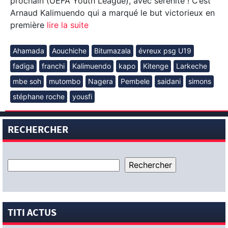
prochain (UEFA Youth League), avec sérénité ! C’est
Arnaud Kalimuendo qui a marqué le but victorieux en
première
lire la suite
Ahamada
Aouchiche
Bitumazala
évreux psg U19
fadiga
franchi
Kalimuendo
kapo
Kitenge
Larkeche
mbe soh
mutombo
Nagera
Pembele
saidani
simons
stéphane roche
yousfi
RECHERCHER
TITI ACTUS