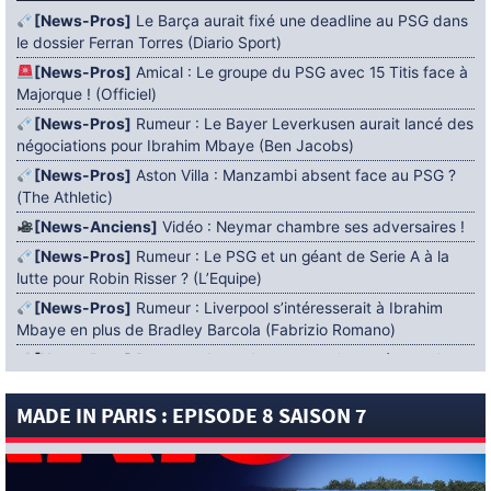
[News-Pros]
Le Barça aurait fixé une deadline au PSG dans
le dossier Ferran Torres (Diario Sport)
[News-Pros]
Amical : Le groupe du PSG avec 15 Titis face à
Majorque ! (Officiel)
[News-Pros]
Rumeur : Le Bayer Leverkusen aurait lancé des
négociations pour Ibrahim Mbaye (Ben Jacobs)
[News-Pros]
Aston Villa : Manzambi absent face au PSG ?
(The Athletic)
[News-Anciens]
Vidéo : Neymar chambre ses adversaires !
[News-Pros]
Rumeur : Le PSG et un géant de Serie A à la
lutte pour Robin Risser ? (L’Equipe)
[News-Pros]
Rumeur : Liverpool s’intéresserait à Ibrahim
Mbaye en plus de Bradley Barcola (Fabrizio Romano)
[News-Pros]
Rumeur : Accord contractuel trouvé entre le
PSG et Mika Godts (Fabrizio Romano)
MADE IN PARIS : EPISODE 8 SAISON 7
[News-Pros]
Rumeur : Le PSG aurait lancé un ultimatum
pour boucler le dossier Ferran Torres (Matteo Moretto)
4 AOÛT 2026