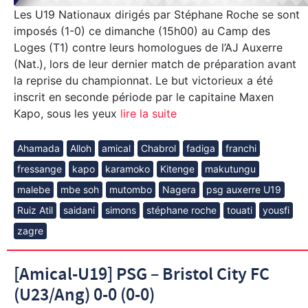
Les U19 Nationaux dirigés par Stéphane Roche se sont
imposés (1-0) ce dimanche (15h00) au Camp des
Loges (T1) contre leurs homologues de l’AJ Auxerre
(Nat.), lors de leur dernier match de préparation avant
la reprise du championnat. Le but victorieux a été
inscrit en seconde période par le capitaine Maxen
Kapo, sous les yeux
lire la suite
Ahamada
Alloh
amical
Chabrol
fadiga
franchi
fressange
kapo
karamoko
Kitenge
makutungu
malebe
mbe soh
mutombo
Nagera
psg auxerre U19
Ruiz Atil
saidani
simons
stéphane roche
touati
yousfi
zagre
[Amical-U19] PSG – Bristol City FC
(U23/Ang) 0-0 (0-0)