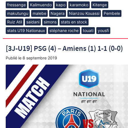
fressange
Kalimuendo
kapo
karamoko
Kitenge
makutungu
malebe
Nagera
Nianzou Kouassi
Pembele
Ruiz Atil
saidani
simons
stats en stock
stats U19 Nationaux
stéphane roche
touati
yousfi
[3J-U19] PSG (4) – Amiens (1) 1-1 (0-0)
Publié le
8 septembre 2019