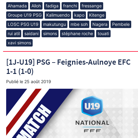
Ahamada
Alloh
fadiga
franchi
fressange
Groupe U19 PSG
Kalimuendo
kapo
Kitenge
LOSC PSG U19
makutungu
mbe soh
Nagera
Pembele
rui atil
saidani
simons
stéphane roche
touati
xavi simons
[1J-U19] PSG – Feignies-Aulnoye EFC
1-1 (1-0)
Publié le
25 août 2019