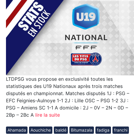
LTDPSG vous propose en exclusivité toutes les
statistiques des U19 Nationaux après trois matches
disputés en championnat. Matches disputés 1J : PSG –
EFC Feignies-Aulnoye 1-1 2J : Lille OSC – PSG 1-2 3J :
PSG – Amiens SC 1-1 A domicile : 2J – 0V – 2N – 0D –
2Bp – 2Bc A
lire la suite
Ahamada
Aouchiche
baldé
Bitumazala
fadiga
franchi