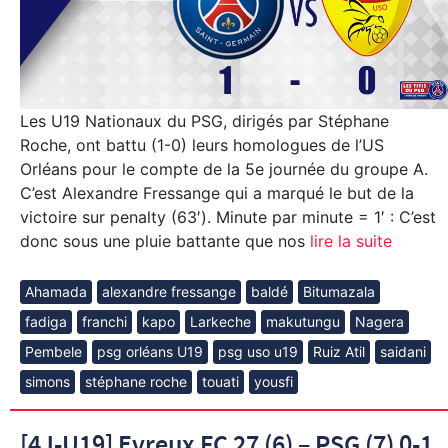
Les U19 Nationaux du PSG, dirigés par Stéphane
Roche, ont battu (1-0) leurs homologues de l’US
Orléans pour le compte de la 5e journée du groupe A.
C’est Alexandre Fressange qui a marqué le but de la
victoire sur penalty (63′). Minute par minute = 1′ : C’est
donc sous une pluie battante que nos
lire la suite
Ahamada
alexandre fressange
baldé
Bitumazala
fadiga
franchi
kapo
Larkeche
makutungu
Nagera
Pembele
psg orléans U19
psg uso u19
Ruiz Atil
saidani
simons
stéphane roche
touati
yousfi
[4J-U19] Evreux FC 27 (6) – PSG (7) 0-1