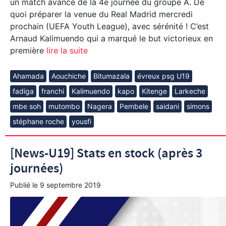
un match avancé de la 4e journée du groupe A. De
quoi préparer la venue du Real Madrid mercredi
prochain (UEFA Youth League), avec sérénité ! C’est
Arnaud Kalimuendo qui a marqué le but victorieux en
première
lire la suite
Ahamada
Aouchiche
Bitumazala
évreux psg U19
fadiga
franchi
Kalimuendo
kapo
Kitenge
Larkeche
mbe soh
mutombo
Nagera
Pembele
saidani
simons
stéphane roche
yousfi
[News-U19] Stats en stock (après 3
journées)
Publié le
9 septembre 2019