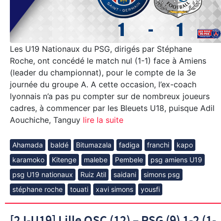
Les U19 Nationaux du PSG, dirigés par Stéphane
Roche, ont concédé le match nul (1-1) face à Amiens
(leader du championnat), pour le compte de la 3e
journée du groupe A. A cette occasion, l’ex-coach
lyonnais n’a pas pu compter sur de nombreux joueurs
cadres, à commencer par les Bleuets U18, puisque Adil
Aouchiche, Tanguy
lire la suite
Ahamada
baldé
Bitumazala
fadiga
franchi
kapo
karamoko
Kitenge
malebe
Pembele
psg amiens U19
psg U19 nationaux
Ruiz Atil
saidani
simons psg
stéphane roche
touati
xavi simons
yousfi
[2J-U19] Lille OSC (12) – PSG (9) 1-2 (1-