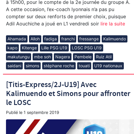
à 15h00, pour le compte de la 2e journée du groupe A.
A cette occasion, l’ex-coach lyonnais n’a pas pu
compter sur deux renforts de premier choix, puisque
Adil Aouchiche a joué en L1 vendredi soir
lire la suite
Ahamada
Alloh
fadiga
franchi
fressange
Kalimuendo
kapo
Kitenge
Lille PSG U19
LOSC PSG U19
makutungu
mbe soh
Nagera
Pembele
Ruiz Atil
saidani
simons
stéphane roche
touati
U19 nationaux
[Titis-Express/2J-U19] Avec
Kalimuendo et Simons pour affronter
le LOSC
Publié le
1 septembre 2019