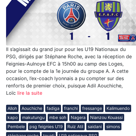
Il s’agissait du grand jour pour les U19 Nationaux du
PSG, dirigés par Stéphane Roche, avec la réception de
Feignies-Aulnoye EFC à 15h00 au camp des Loges,
pour le compte de la 1e journée du groupe A. A cette
occasion, l’ex-coach lyonnais a pu compter sur des
renforts de premier choix, puisque Adil Aouchiche,
Loïc
lire la suite
Alloh
Aouchiche
fadiga
franchi
fressange
Kalimuendo
kapo
makutungu
mbe soh
Nagera
Nianzou Kouassi
Pembele
psg feignies U19
Ruiz Atil
saidani
simons
stéphane roche
touati
U19 nationaux PSG