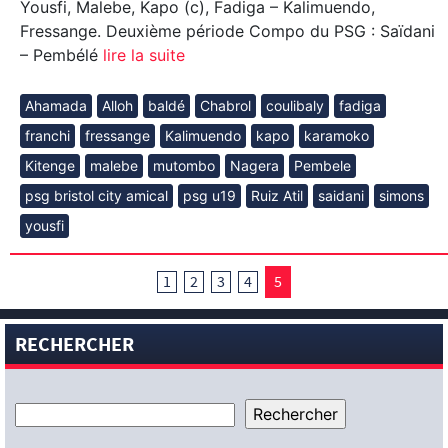
Yousfi, Malebe, Kapo (c), Fadiga – Kalimuendo,
Fressange. Deuxième période Compo du PSG : Saïdani
– Pembélé
lire la suite
Ahamada
Alloh
baldé
Chabrol
coulibaly
fadiga
franchi
fressange
Kalimuendo
kapo
karamoko
Kitenge
malebe
mutombo
Nagera
Pembele
psg bristol city amical
psg u19
Ruiz Atil
saidani
simons
yousfi
1
2
3
4
5
RECHERCHER