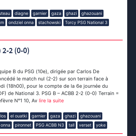
uteau
diagne
garnier
gaza
ghazi
ghazouani
um
ondziel onna
stachowski
Torcy PSG National 3
 2-2 (0-0)
quipe B du PSG (10e), dirigée par Carlos De
ncédé le match nul (2-2) sur son terrain face à
di (18h00), pour le compte de la 6e journée du
DF) de National 3. PSG B – ACBB 2-2 (0-0) Terrain =
fèvre N°1 10, Av
lire la suite
los
el ouatki
garnier
gaza
ghazi
ghazouani
 onna
pironnet
PSG ACBB N3
tall
verset
yoke