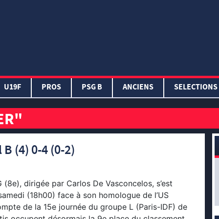
U19F
PROS
PSG B
ANCIENS
SELECTIONS
ER"
 B (4) 0-4 (0-2)
 (8e), dirigée par Carlos De Vasconcelos, s’est
 samedi (18h00) face à son homologue de l’US
compte de la 15e journée du groupe L (Paris-IDF) de
itis occupent désormais la 9e place du classement,