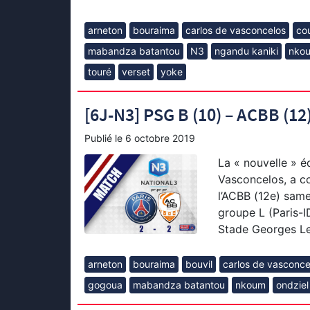
arneton
bouraima
carlos de vasconcelos
co
mabandza batantou
N3
ngandu kaniki
nko
touré
verset
yoke
[6J-N3] PSG B (10) – ACBB (12)
Publié le
6 octobre 2019
La « nouvelle » é
Vasconcelos, a co
l’ACBB (12e) same
groupe L (Paris-I
Stade Georges Le
arneton
bouraima
bouvil
carlos de vasconce
gogoua
mabandza batantou
nkoum
ondziel