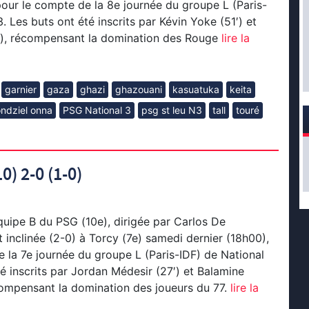
pour le compte de la 8e journée du groupe L (Paris-
. Les buts ont été inscrits par Kévin Yoke (51′) et
′), récompensant la domination des Rouge
lire la
garnier
gaza
ghazi
ghazouani
kasuatuka
keita
ndziel onna
PSG National 3
psg st leu N3
tall
touré
0) 2-0 (1-0)
quipe B du PSG (10e), dirigée par Carlos De
t inclinée (2-0) à Torcy (7e) samedi dernier (18h00),
 la 7e journée du groupe L (Paris-IDF) de National
té inscrits par Jordan Médesir (27′) et Balamine
ompensant la domination des joueurs du 77.
lire la