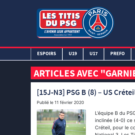
ESPOIRS
U19
U17
PREFO
ARTICLES AVEC "GARNI
[15J-N3] PSG B (8) – US Créteil
Publié le
11 février 2020
L’équipe B du PSG
inclinée (4-0) ce
Créteil, pour le 
National 3. Les T