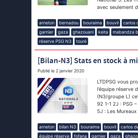
avec seulement d
arneton
bernadou
bouraima
bouvil
carlos
garnier
gaza
ghazouani
keita
mabandza b
réserve PSG N3
touré
[Bilan-N3] Stats en stock à m
Publié le
2 janvier 2020
LTDPSG vous propo
l’équipe réserve
(N3/groupe L) cet
92 1-1 2J : PSG –
5J : Les Mureaux
arneton
bilan N3
bouraima
bouvil
carlos d
équipe réserve
fofana
garnier
gaza
ghazo