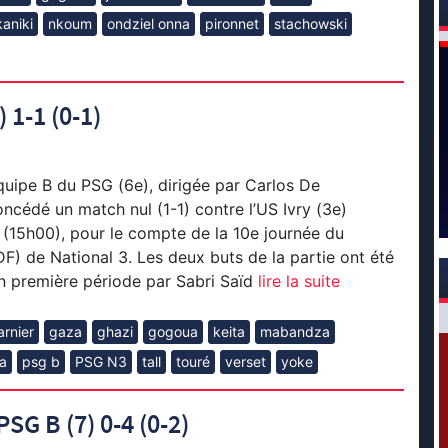
aniki
nkoum
ondziel onna
pironnet
stachowski
 1-1 (0-1)
quipe B du PSG (6e), dirigée par Carlos De
ncédé un match nul (1-1) contre l’US Ivry (3e)
(15h00), pour le compte de la 10e journée du
DF) de National 3. Les deux buts de la partie ont été
en première période par Sabri Saïd
lire la suite
arnier
gaza
ghazi
gogoua
keita
mabandza
na
psg b
PSG N3
tall
touré
verset
yoke
SG B (7) 0-4 (0-2)