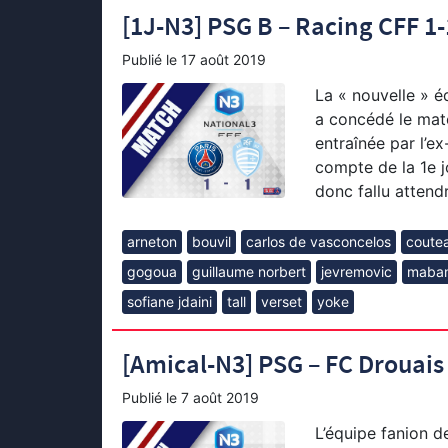
[1J-N3] PSG B – Racing CFF 1-1
Publié le
17 août 2019
La « nouvelle » é
a concédé le mat
entraînée par l’e
compte de la 1e j
donc fallu attend
arneton
bouvil
carlos de vasconcelos
coute
gogoua
guillaume norbert
jevremovic
maban
sofiane jdaini
tall
verset
yoke
[Amical-N3] PSG – FC Drouais (
Publié le
7 août 2019
L’équipe fanion d