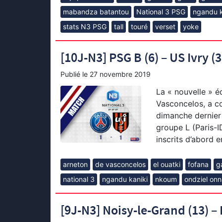
mabandza batantou
National 3 PSG
ngandu k
stats N3 PSG
tall
touré
verset
yoke
[10J-N3] PSG B (6) – US Ivry (3)
Publié le
27 novembre 2019
La « nouvelle » é
Vasconcelos, a co
dimanche dernier 
groupe L (Paris-I
inscrits d’abord 
arneton
de vasconcelos
el ouatki
fofana
g
national 3
ngandu kaniki
nkoum
ondziel on
[9J-N3] Noisy-le-Grand (13) – P