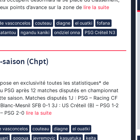
eux points d’avance sur la zone de
lire la suite
 de vasconcelos
couteau
diagne
el ouatki
fofana
atantou
ngandu kaniki
ondziel onna
PSG Créteil N3
i-saison (Chpt)
se en exclusivité toutes les statistiques* de
 du PSG après 12 matches disputés en championnat
te saison. Matches disputés 1J : PSG – Racing CF
 Blanc-Mesnil SFB 0-1 3J : US Créteil (B) – PSG 1-2
 – PSG 2-0
lire la suite
e vasconcelos
couteau
diagne
el ouatki
uani
gogoua
jevremovic
kasuatuka
keita