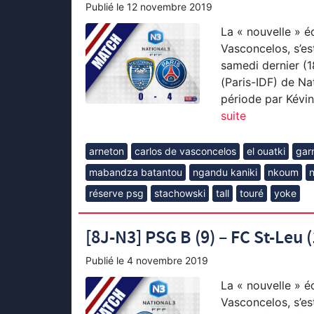
Publié le
12 novembre 2019
La « nouvelle » é
Vasconcelos, s’es
samedi dernier (1
(Paris-IDF) de Nat
période par Kévin
suite
arneton
carlos de vasconcelos
el ouatki
gar
mabandza batantou
ngandu kaniki
nkoum
réserve psg
stachowski
tall
touré
yoke
[8J-N3] PSG B (9) – FC St-Leu (
Publié le
4 novembre 2019
La « nouvelle » é
Vasconcelos, s’es