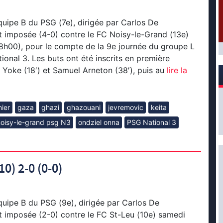
quipe B du PSG (7e), dirigée par Carlos De
t imposée (4-0) contre le FC Noisy-le-Grand (13e)
8h00), pour le compte de la 9e journée du groupe L
ional 3. Les buts ont été inscrits en première
 Yoke (18′) et Samuel Arneton (38′), puis au
lire la
nier
gaza
ghazi
ghazouani
jevremovic
keita
noisy-le-grand psg N3
ondziel onna
PSG National 3
10) 2-0 (0-0)
quipe B du PSG (9e), dirigée par Carlos De
t imposée (2-0) contre le FC St-Leu (10e) samedi