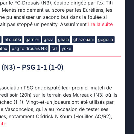
r le FC Drouais (N3), équipe dirigée par l’ex-Titi
Menés rapidement au score par les Euréliens, les
me pu encaisser un second but dans la foulée si
ait pas stoppé un penalty. Assurément
lire la suite
el ouatki
garnier
gaza
ghazi
ghazouani
gogoua
ntou
psg fc drouais N3
tall
yoke
N3) – PSG 1-1 (1-0)
Association PSG ont disputé leur premier match de
edi soir (20h) sur le terrain des Mureaux (N3) où ils
chec (1-1). Vingt-et-un joueurs ont été utilisés par
e Vasconcelos, qui a eu l’occasion de tester ses
es, notamment Cédrick N’Koum (Houilles AC/R2),
uite