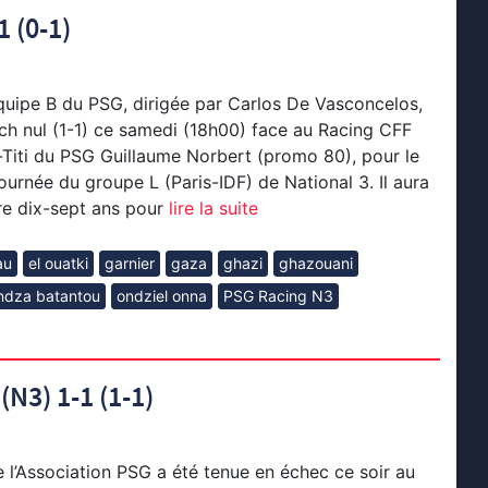
 (0-1)
quipe B du PSG, dirigée par Carlos De Vasconcelos,
ch nul (1-1) ce samedi (18h00) face au Racing CFF
x-Titi du PSG Guillaume Norbert (promo 80), pour le
ournée du groupe L (Paris-IDF) de National 3. Il aura
re dix-sept ans pour
lire la suite
au
el ouatki
garnier
gaza
ghazi
ghazouani
dza batantou
ondziel onna
PSG Racing N3
N3) 1-1 (1-1)
e l’Association PSG a été tenue en échec ce soir au