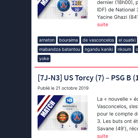
dernier (18h00), 
IDF) de National 3
Yacine Ghazi (84
suite
arneton
bouraima
de vasconcelos
el ouatki
mabandza batantou
ngandu kaniki
nkoum
o
yoke
[7J-N3] US Torcy (7) – PSG B (1
Publié le
21 octobre 2019
La « nouvelle » é
Vasconcelos, s’es
pour le compte de
3. Les buts ont é
Savane (49′), réc
suite