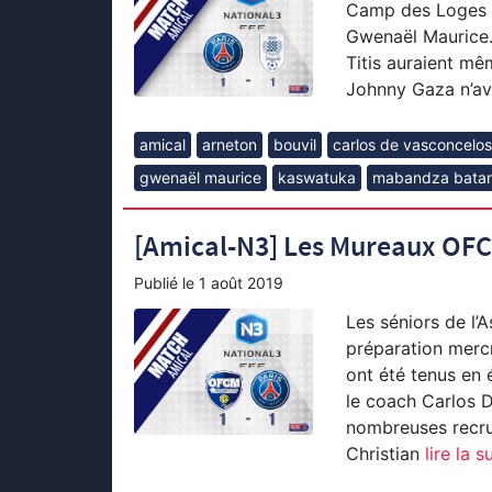
Camp des Loges pa
Gwenaël Maurice. 
Titis auraient mê
Johnny Gaza n’av
amical
arneton
bouvil
carlos de vasconcelos
gwenaël maurice
kaswatuka
mabandza bata
[Amical-N3] Les Mureaux OFC (
Publié le
1 août 2019
Les séniors de l’
préparation mercr
ont été tenus en é
le coach Carlos D
nombreuses recru
Christian
lire la s