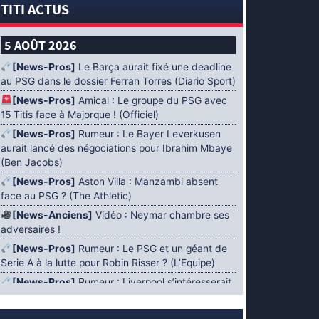
TITI ACTUS
5 AOÛT 2026
[News-Pros]
Le Barça aurait fixé une deadline
au PSG dans le dossier Ferran Torres (Diario Sport)
[News-Pros]
Amical : Le groupe du PSG avec
15 Titis face à Majorque ! (Officiel)
[News-Pros]
Rumeur : Le Bayer Leverkusen
aurait lancé des négociations pour Ibrahim Mbaye
(Ben Jacobs)
[News-Pros]
Aston Villa : Manzambi absent
face au PSG ? (The Athletic)
[News-Anciens]
Vidéo : Neymar chambre ses
adversaires !
[News-Pros]
Rumeur : Le PSG et un géant de
Serie A à la lutte pour Robin Risser ? (L’Equipe)
[News-Pros]
Rumeur : Liverpool s’intéresserait
à Ibrahim Mbaye en plus de Bradley Barcola
(Fabrizio Romano)