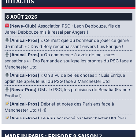
TITI ACTUS
8 AOÛT 2026
[News-Club]
Association PSG : Léon Debbouze, fils de
Jamel Debbouze mis à l’essai par Angers !
[Amical-Pros]
« Ce n’est que du bonheur de jouer ce genre
de match » : David Boly reconnaissant envers Luis Enrique !
[Amical-Pros]
« On commence à avoir de meilleures
sensations » : Dro Fernandez souligne les progrès du PSG face à
Manchester Utd
[Amical-Pros]
« On a vu de belles choses » : Luis Enrique
optimiste après le nul du PSG face à Manchester Utd
[News-Pros]
OM : le PSG, les précisions de Benatia (France
Football)
[Amical-Pros]
Débrief et notes des Parisiens face à
Manchester Utd (1-1)
[Amical-Pros]
Le PSG accroché par Manchester Utd (1-1)
[News-Pros]
Amical : Lens battu par Sunderland avant le
PSG
MADE IN PARIS : EPISODE 8 SAISON 7