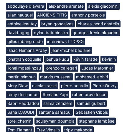
abdoulaye diawara
alexandre arenate
alexis giacomini
allan hauguel
ANCIENS TITIS
anthony portejoie
antoine leautey
bryan goncalves
charles-henri chatelin
david ngog
dylan batubinsika
georges-kévin nkoudou
gilles mbang ondo
interviews LTDPSG
Isaac Hemans Arday
jean-michel badiane
jonathan coquelle
joshua kudu
kévin farade
kévin n
lionel mpasi-nzau
lorenzo callegari
Lucas Maronnier
martin mimoun
marvin rousseau
mohamed labhiri
Mory Diaw
nicolas rajsel
pierre bourdin
Pierre Ouvry
rémy descamps
Romaric Yapi
ruben providence
Sabri Haddadou
salma zemzem
samuel guibert
Sana DAOUDI
santana sahraoui
Sébastien Cibois
sorel chemin
souleyman doumbia
stéphane lambèse
Tom Flamant
Trey Vimalin
tripy makonda