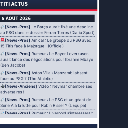
TITI ACTUS
5 AOÛT 2026
[News-Pros]
Le Barça aurait fixé une deadline
au PSG dans le dossier Ferran Torres (Diario Sport)
[News-Pros]
Amical : Le groupe du PSG avec
15 Titis face à Majorque ! (Officiel)
[News-Pros]
Rumeur : Le Bayer Leverkusen
aurait lancé des négociations pour Ibrahim Mbaye
(Ben Jacobs)
[News-Pros]
Aston Villa : Manzambi absent
face au PSG ? (The Athletic)
[News-Anciens]
Vidéo : Neymar chambre ses
adversaires !
[News-Pros]
Rumeur : Le PSG et un géant de
Serie A à la lutte pour Robin Risser ? (L’Equipe)
[News-Pros]
Rumeur : Liverpool s’intéresserait
à Ibrahim Mbaye en plus de Bradley Barcola
(Fabrizio Romano)