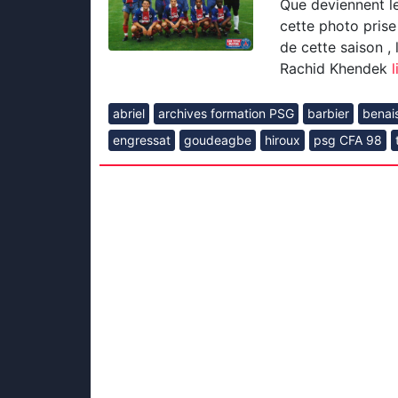
Que deviennent le
cette photo prise
de cette saison , 
Rachid Khendek
l
abriel
archives formation PSG
barbier
benai
engressat
goudeagbe
hiroux
psg CFA 98