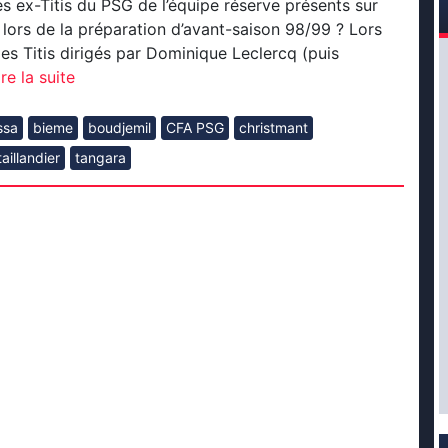
s ex-Titis du PSG de l’équipe réserve présents sur
 lors de la préparation d’avant-saison 98/99 ? Lors
les Titis dirigés par Dominique Leclercq (puis
ire la suite
ssa
bieme
boudjemil
CFA PSG
christmant
taillandier
tangara