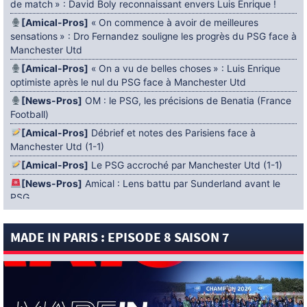
de match » : David Boly reconnaissant envers Luis Enrique !
[Amical-Pros]
« On commence à avoir de meilleures
sensations » : Dro Fernandez souligne les progrès du PSG face à
Manchester Utd
[Amical-Pros]
« On a vu de belles choses » : Luis Enrique
optimiste après le nul du PSG face à Manchester Utd
[News-Pros]
OM : le PSG, les précisions de Benatia (France
Football)
[Amical-Pros]
Débrief et notes des Parisiens face à
Manchester Utd (1-1)
[Amical-Pros]
Le PSG accroché par Manchester Utd (1-1)
[News-Pros]
Amical : Lens battu par Sunderland avant le
PSG
5 AOÛT 2026
MADE IN PARIS : EPISODE 8 SAISON 7
[News-Pros]
Le Barça aurait fixé une deadline au PSG dans
le dossier Ferran Torres (Diario Sport)
[News-Pros]
Amical : Le groupe du PSG avec 15 Titis face à
Majorque ! (Officiel)
[News-Pros]
Rumeur : Le Bayer Leverkusen aurait lancé des