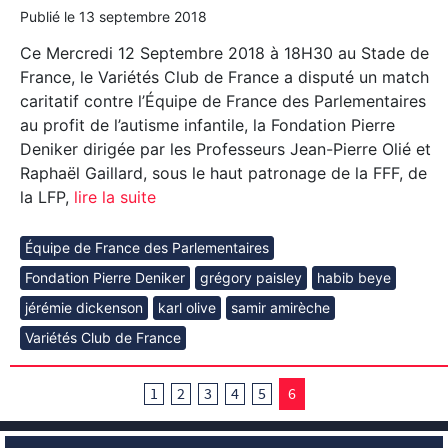
Publié le
13 septembre 2018
Ce Mercredi 12 Septembre 2018 à 18H30 au Stade de
France, le Variétés Club de France a disputé un match
caritatif contre l’Équipe de France des Parlementaires
au profit de l’autisme infantile, la Fondation Pierre
Deniker dirigée par les Professeurs Jean-Pierre Olié et
Raphaël Gaillard, sous le haut patronage de la FFF, de
la LFP,
lire la suite
Équipe de France des Parlementaires
Fondation Pierre Deniker
grégory paisley
habib beye
jérémie dickenson
karl olive
samir amirèche
Variétés Club de France
1
2
3
4
5
6