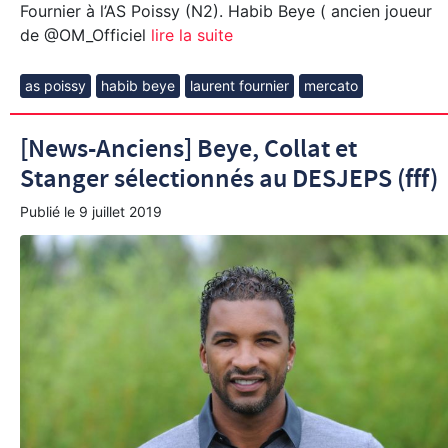
Fournier à l’AS Poissy (N2). Habib Beye ( ancien joueur
de @OM_Officiel
lire la suite
as poissy
habib beye
laurent fournier
mercato
[News-Anciens] Beye, Collat et
Stanger sélectionnés au DESJEPS (fff)
Publié le
9 juillet 2019