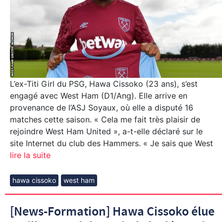
L’ex-Titi Girl du PSG, Hawa Cissoko (23 ans), s’est
engagé avec West Ham (D1/Ang). Elle arrive en
provenance de l’ASJ Soyaux, où elle a disputé 16
matches cette saison. « Cela me fait très plaisir de
rejoindre West Ham United », a-t-elle déclaré sur le
site Internet du club des Hammers. « Je sais que West
lire la suite
hawa cissoko
west ham
[News-Formation] Hawa Cissoko élue