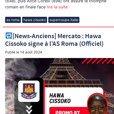
(64e), puis Alice Corelli (89e) ont assuré le triomphe
romain en finale face
lire la suite
as roma
hawa cissoko
supercoupe italie
[News-Anciens] Mercato : Hawa
Cissoko signe à l’AS Roma (Officiel)
Publié le
14 août 2024