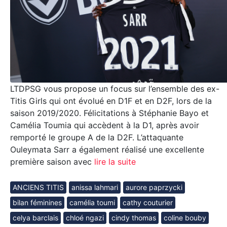
LTDPSG vous propose un focus sur l’ensemble des ex-
Titis Girls qui ont évolué en D1F et en D2F, lors de la
saison 2019/2020. Félicitations à Stéphanie Bayo et
Camélia Toumia qui accèdent à la D1, après avoir
remporté le groupe A de la D2F. L’attaquante
Ouleymata Sarr a également réalisé une excellente
première saison avec
lire la suite
ANCIENS TITIS
anissa lahmari
aurore paprzycki
bilan féminines
camélia toumi
cathy couturier
celya barclais
chloé ngazi
cindy thomas
coline bouby