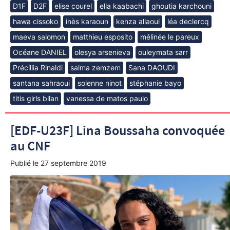
D1F
D2F
elise courel
ella kaabachi
ghoutia karchouni
hawa cissoko
inès karaoun
kenza allaoui
léa declercq
maeva salomon
matthieu esposito
mélinée le pareux
Océane DANIEL
olesya arsenieva
ouleymata sarr
Précillia Rinaldi
salma zemzem
Sana DAOUDI
santana sahraoui
solenne ninot
stéphanie bayo
titis girls bilan
vanessa de matos paulo
[EDF-U23F] Lina Boussaha convoquée
au CNF
Publié le
27 septembre 2019