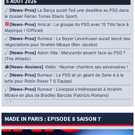
5 AOÛT 2026
[News-Pros]
Le Barça aurait fixé une deadline au PSG dans
le dossier Ferran Torres (Diario Sport)
[News-Pros]
Amical : Le groupe du PSG avec 15 Titis face à
Majorque ! (Officiel)
[News-Pros]
Rumeur : Le Bayer Leverkusen aurait lancé des
négociations pour Ibrahim Mbaye (Ben Jacobs)
[News-Pros]
Aston Villa : Manzambi absent face au PSG ?
(The Athletic)
[News-Anciens]
Vidéo : Neymar chambre ses adversaires !
[News-Pros]
Rumeur : Le PSG et un géant de Serie A à la
lutte pour Robin Risser ? (L’Equipe)
[News-Pros]
Rumeur : Liverpool s’intéresserait à Ibrahim
Mbaye en plus de Bradley Barcola (Fabrizio Romano)
[News-Pros]
Rumeur : Accord contractuel trouvé entre le
PSG et Mika Godts (Fabrizio Romano)
MADE IN PARIS : EPISODE 8 SAISON 7
[News-Pros]
Rumeur : Le PSG aurait lancé un ultimatum
pour boucler le dossier Ferran Torres (Matteo Moretto)
4 AOÛT 2026