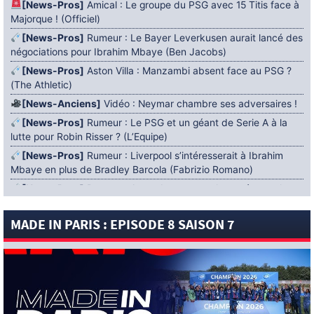
[News-Pros]
Amical : Le groupe du PSG avec 15 Titis face à
Majorque ! (Officiel)
[News-Pros]
Rumeur : Le Bayer Leverkusen aurait lancé des
négociations pour Ibrahim Mbaye (Ben Jacobs)
[News-Pros]
Aston Villa : Manzambi absent face au PSG ?
(The Athletic)
[News-Anciens]
Vidéo : Neymar chambre ses adversaires !
[News-Pros]
Rumeur : Le PSG et un géant de Serie A à la
lutte pour Robin Risser ? (L’Equipe)
[News-Pros]
Rumeur : Liverpool s’intéresserait à Ibrahim
Mbaye en plus de Bradley Barcola (Fabrizio Romano)
[News-Pros]
Rumeur : Accord contractuel trouvé entre le
PSG et Mika Godts (Fabrizio Romano)
MADE IN PARIS : EPISODE 8 SAISON 7
[News-Pros]
Rumeur : Le PSG aurait lancé un ultimatum
pour boucler le dossier Ferran Torres (Matteo Moretto)
4 AOÛT 2026
[News-Formation]
Mercato : Khalil Ayari prêté à Dunkerque
(Officiel)
[News-Anciens]
Leverkusen : un retour de Diaby envisagé