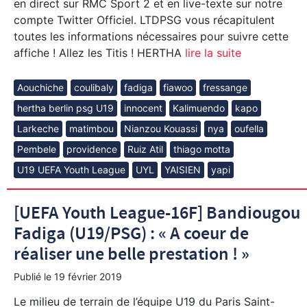
en direct sur RMC Sport 2 et en live-texte sur notre
compte Twitter Officiel. LTDPSG vous récapitulent
toutes les informations nécessaires pour suivre cette
affiche ! Allez les Titis ! HERTHA
lire la suite
Aouchiche
coulibaly
fadiga
fiawoo
fressange
hertha berlin psg U19
innocent
Kalimuendo
kapo
Larkeche
matimbou
Nianzou Kouassi
nya
oufella
Pembele
providence
Ruiz Atil
thiago motta
U19 UEFA Youth League
UYL
YAISIEN
yapi
[UEFA Youth League-16F] Bandiougou
Fadiga (U19/PSG) : « A coeur de
réaliser une belle prestation ! »
Publié le
19 février 2019
Le milieu de terrain de l’équipe U19 du Paris Saint-