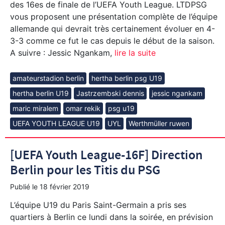
des 16es de finale de l’UEFA Youth League. LTDPSG
vous proposent une présentation complète de l’équipe
allemande qui devrait très certainement évoluer en 4-
3-3 comme ce fut le cas depuis le début de la saison.
A suivre : Jessic Ngankam,
lire la suite
amateurstadion berlin
hertha berlin psg U19
hertha berlin U19
Jastrzembski dennis
jessic ngankam
maric miralem
omar rekik
psg u19
UEFA YOUTH LEAGUE U19
UYL
Werthmüller ruwen
[UEFA Youth League-16F] Direction
Berlin pour les Titis du PSG
Publié le
18 février 2019
L’équipe U19 du Paris Saint-Germain a pris ses
quartiers à Berlin ce lundi dans la soirée, en prévision