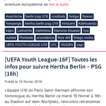
aventure européenne se
lire la suite
Aouchiche
berlin psg U19
coulibaly
fadiga
fiawoo
fressange
hertha berlin psg U19
innocent
Kalimuendo
kapo
Larkeche
matimbou
Nianzou Kouassi
nya
oufella
Pembele
providence
Ruiz Atil
thiago motta
UEFA YOUTH LEAGUE U19
UYL
YAISIEN
yapi
[UEFA Youth League-16F] Toutes les
infos pour suivre Hertha Berlin – PSG
(16h)
Publié le
19 février 2019
L’équipe U19 du Paris Saint-Germain affronte son
homologue du Hertha Berlin ce mardi 19 février à 16h
au Stadion auf dem Wurfplatz, rencontre retransmise