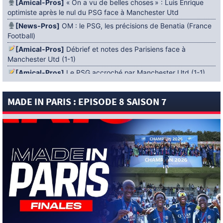
[Amical-Pros]
« On a vu de belles choses » : Luis Enrique
optimiste après le nul du PSG face à Manchester Utd
[News-Pros]
OM : le PSG, les précisions de Benatia (France
Football)
[Amical-Pros]
Débrief et notes des Parisiens face à
Manchester Utd (1-1)
[Amical-Pros]
Le PSG accroché par Manchester Utd (1-1)
[News-Pros]
Amical : Lens battu par Sunderland avant le
PSG
MADE IN PARIS : EPISODE 8 SAISON 7
5 AOÛT 2026
[News-Pros]
Le Barça aurait fixé une deadline au PSG dans
le dossier Ferran Torres (Diario Sport)
[News-Pros]
Amical : Le groupe du PSG avec 15 Titis face à
Majorque ! (Officiel)
[News-Pros]
Rumeur : Le Bayer Leverkusen aurait lancé des
négociations pour Ibrahim Mbaye (Ben Jacobs)
[News-Pros]
Aston Villa : Manzambi absent face au PSG ?
(The Athletic)
[News-Anciens]
Vidéo : Neymar chambre ses adversaires !