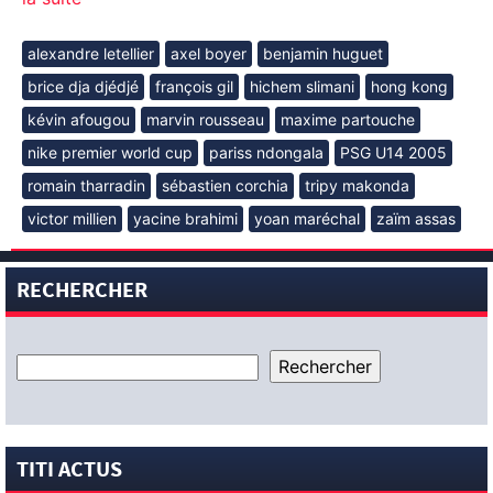
alexandre letellier
axel boyer
benjamin huguet
brice dja djédjé
françois gil
hichem slimani
hong kong
kévin afougou
marvin rousseau
maxime partouche
nike premier world cup
pariss ndongala
PSG U14 2005
romain tharradin
sébastien corchia
tripy makonda
victor millien
yacine brahimi
yoan maréchal
zaïm assas
RECHERCHER
TITI ACTUS