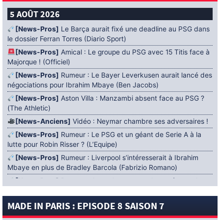
5 AOÛT 2026
[News-Pros]
Le Barça aurait fixé une deadline au PSG dans
le dossier Ferran Torres (Diario Sport)
[News-Pros]
Amical : Le groupe du PSG avec 15 Titis face à
Majorque ! (Officiel)
[News-Pros]
Rumeur : Le Bayer Leverkusen aurait lancé des
négociations pour Ibrahim Mbaye (Ben Jacobs)
[News-Pros]
Aston Villa : Manzambi absent face au PSG ?
(The Athletic)
[News-Anciens]
Vidéo : Neymar chambre ses adversaires !
[News-Pros]
Rumeur : Le PSG et un géant de Serie A à la
lutte pour Robin Risser ? (L’Equipe)
[News-Pros]
Rumeur : Liverpool s’intéresserait à Ibrahim
Mbaye en plus de Bradley Barcola (Fabrizio Romano)
[News-Pros]
Rumeur : Accord contractuel trouvé entre le
PSG et Mika Godts (Fabrizio Romano)
MADE IN PARIS : EPISODE 8 SAISON 7
[News-Pros]
Rumeur : Le PSG aurait lancé un ultimatum
pour boucler le dossier Ferran Torres (Matteo Moretto)