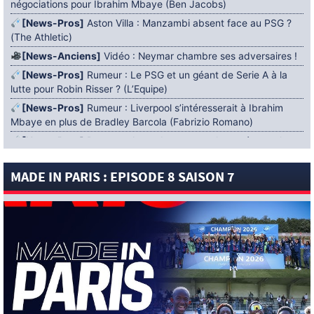
négociations pour Ibrahim Mbaye (Ben Jacobs)
[News-Pros]
Aston Villa : Manzambi absent face au PSG ?
(The Athletic)
[News-Anciens]
Vidéo : Neymar chambre ses adversaires !
[News-Pros]
Rumeur : Le PSG et un géant de Serie A à la
lutte pour Robin Risser ? (L’Equipe)
[News-Pros]
Rumeur : Liverpool s’intéresserait à Ibrahim
Mbaye en plus de Bradley Barcola (Fabrizio Romano)
[News-Pros]
Rumeur : Accord contractuel trouvé entre le
PSG et Mika Godts (Fabrizio Romano)
MADE IN PARIS : EPISODE 8 SAISON 7
[News-Pros]
Rumeur : Le PSG aurait lancé un ultimatum
pour boucler le dossier Ferran Torres (Matteo Moretto)
4 AOÛT 2026
[News-Formation]
Mercato : Khalil Ayari prêté à Dunkerque
(Officiel)
[News-Anciens]
Leverkusen : un retour de Diaby envisagé
(Foot Mercato)
[News-Formation]
Nsoki va filer au Dinamo Zagreb
(L’Equipe)