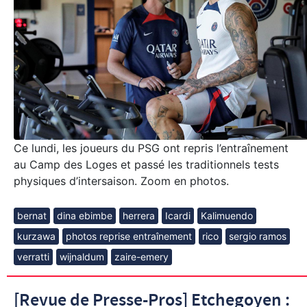
Ce lundi, les joueurs du PSG ont repris l’entraînement
au Camp des Loges et passé les traditionnels tests
physiques d’intersaison. Zoom en photos.
bernat
dina ebimbe
herrera
Icardi
Kalimuendo
kurzawa
photos reprise entraînement
rico
sergio ramos
verratti
wijnaldum
zaire-emery
[Revue de Presse-Pros] Etchegoyen :