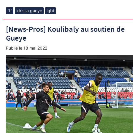
fff
idrissa gueye
lgbt
[News-Pros] Koulibaly au soutien de
Gueye
Publié le
18 mai 2022