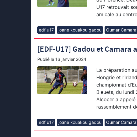
U17 retrouvait s
amicale au centr
edf u17
joane kouakou gadou
Oumar Camara
[EDF-U17] Gadou et Camara a
Publié le
16 janvier 2024
La préparation au 
Hongrie et l’Irla
championnat d’Eu
Bleuets, du lundi
Alcocer a appelé 
rassemblement de
edf u17
joane kouakou gadou
Oumar Camara