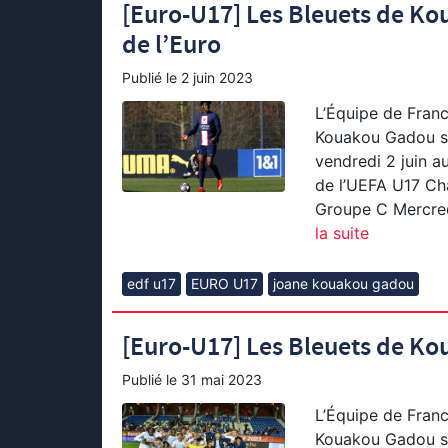
[Euro-U17] Les Bleuets de Ko
de l’Euro
Publié le
2 juin 2023
L’Équipe de Fran
Kouakou Gadou s’e
vendredi 2 juin a
de l’UEFA U17 Ch
Groupe C Mercred
la suite
edf u17
EURO U17
joane kouakou gadou
[Euro-U17] Les Bleuets de Kou
Publié le
31 mai 2023
L’Équipe de Fran
Kouakou Gadou s’