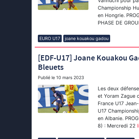
Vannuchi pour par
Championship Hun
en Hongrie. PR
PHASE DE GROU
EURO U17
joane kouakou gadou
[EDF-U17] Joane Kouakou Gad
Bleuets
Publié le
10 mars 2023
Les deux défense
et Yoram Zague on
France U17 Jean-L
U17 Championshi
en Albanie. PR
8) : Mercredi 22
l