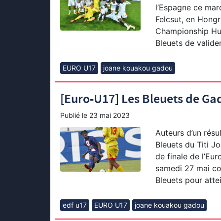
l’Espagne ce mar
Felcsut, en Hongr
Championship Hun
Bleuets de valider
EURO U17
joane kouakou gadou
[Euro-U17] Les Bleuets de Gad
Publié le
23 mai 2023
Auteurs d’un résul
Bleuets du Titi J
de finale de l’Eur
samedi 27 mai cont
Bleuets pour attei
edf u17
EURO U17
joane kouakou gadou