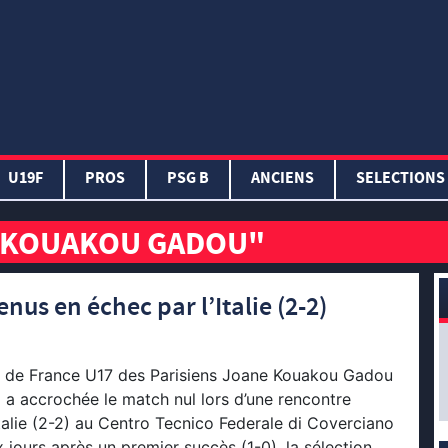
U19F
PROS
PSG B
ANCIENS
SELECTIONS
E KOUAKOU GADOU"
us en échec par l’Italie (2-2)
pe de France U17 des Parisiens Joane Kouakou Gadou
a accrochée le match nul lors d’une rencontre
Italie (2-2) au Centro Tecnico Federale di Coverciano
 jours après un premier succès (1-0), la sélection