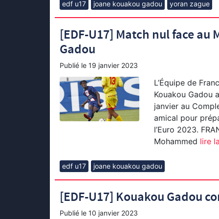
edf u17
joane kouakou gadou
yoran zague
[EDF-U17] Match nul face au 
Gadou
Publié le
19 janvier 2023
L’Équipe de Fran
Kouakou Gadou a 
janvier au Compl
amical pour prépar
l’Euro 2023. FR
Mohammed
lire l
edf u17
joane kouakou gadou
[EDF-U17] Kouakou Gadou co
Publié le
10 janvier 2023