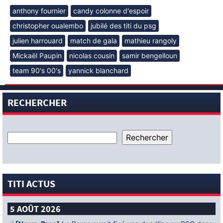
anthony fournier
candy colonne d'espoir
christopher oualembo
jubilé des titi du psg
julien harrouard
match de gala
mathieu rangoly
Mickaël Paupin
nicolas cousin
samir bengelloun
team 90's 00's
yannick blanchard
RECHERCHER
TITI ACTUS
5 AOÛT 2026