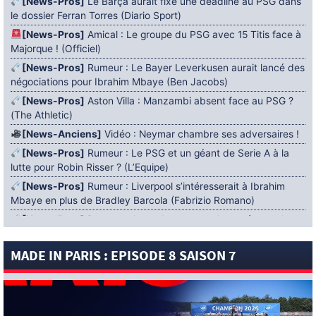
[News-Pros]
Le Barça aurait fixé une deadline au PSG dans
le dossier Ferran Torres (Diario Sport)
[News-Pros]
Amical : Le groupe du PSG avec 15 Titis face à
Majorque ! (Officiel)
[News-Pros]
Rumeur : Le Bayer Leverkusen aurait lancé des
négociations pour Ibrahim Mbaye (Ben Jacobs)
[News-Pros]
Aston Villa : Manzambi absent face au PSG ?
(The Athletic)
[News-Anciens]
Vidéo : Neymar chambre ses adversaires !
[News-Pros]
Rumeur : Le PSG et un géant de Serie A à la
lutte pour Robin Risser ? (L’Equipe)
[News-Pros]
Rumeur : Liverpool s’intéresserait à Ibrahim
Mbaye en plus de Bradley Barcola (Fabrizio Romano)
[News-Pros]
Rumeur : Accord contractuel trouvé entre le
PSG et Mika Godts (Fabrizio Romano)
MADE IN PARIS : EPISODE 8 SAISON 7
[News-Pros]
Rumeur : Le PSG aurait lancé un ultimatum
pour boucler le dossier Ferran Torres (Matteo Moretto)
4 AOÛT 2026
[News-Formation]
Mercato : Khalil Ayari prêté à Dunkerque