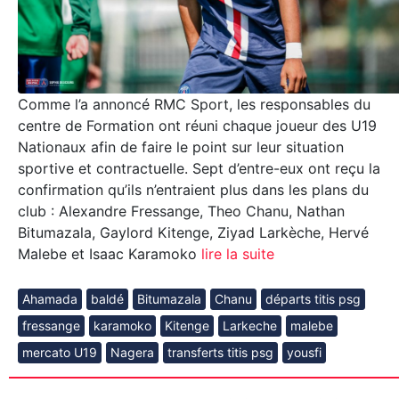
Comme l’a annoncé RMC Sport, les responsables du
centre de Formation ont réuni chaque joueur des U19
Nationaux afin de faire le point sur leur situation
sportive et contractuelle. Sept d’entre-eux ont reçu la
confirmation qu’ils n’entraient plus dans les plans du
club : Alexandre Fressange, Theo Chanu, Nathan
Bitumazala, Gaylord Kitenge, Ziyad Larkèche, Hervé
Malebe et Isaac Karamoko
lire la suite
Ahamada
baldé
Bitumazala
Chanu
départs titis psg
fressange
karamoko
Kitenge
Larkeche
malebe
mercato U19
Nagera
transferts titis psg
yousfi