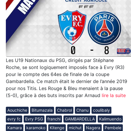
Les U19 Nationaux du PSG, dirigés par Stéphane
Roche, se sont logiquement imposés face à Evry (R3)
pour le compte des 64es de finale de la coupe
Gambardella. Ce match était le dernier de l’année 2019
pour nos Titis. Les Rouge & Bleu menaient à la pause
(5-0), grâce à des buts inscrits par Arnaud
lire la suite
Aouchiche
Bitumazala
Chabrol
Chanu
coulibaly
evry fc
Evry PSG
franchi
GAMBARDELLA
Kalimuendo
Kamara
karamoko
Kitenge
michut
Nagera
Pembele