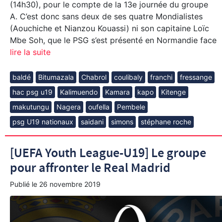
(14h30), pour le compte de la 13e journée du groupe
A. C’est donc sans deux de ses quatre Mondialistes
(Aouchiche et Nianzou Kouassi) ni son capitaine Loïc
Mbe Soh, que le PSG s’est présenté en Normandie face
lire la suite
baldé
Bitumazala
Chabrol
coulibaly
franchi
fressange
hac psg u19
Kalimuendo
Kamara
kapo
Kitenge
makutungu
Nagera
oufella
Pembele
psg U19 nationaux
saidani
simons
stéphane roche
[UEFA Youth League-U19] Le groupe
pour affronter le Real Madrid
Publié le
26 novembre 2019