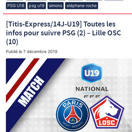
PSG U18
psg u19
simons
stéphane roche
[Titis-Express/14J-U19] Toutes les
infos pour suivre PSG (2) – Lille OSC
(10)
Publié le
7 décembre 2019