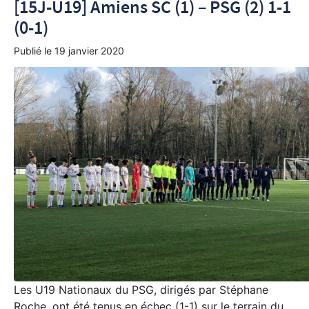
[15J-U19] Amiens SC (1) – PSG (2) 1-1
(0-1)
Publié le
19 janvier 2020
Les U19 Nationaux du PSG, dirigés par Stéphane
Roche, ont été tenus en échec (1-1) sur le terrain du