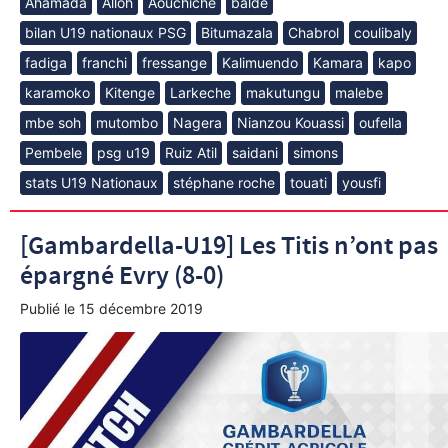
Ahamada
Alloh
Aouchiche
baldé
bilan U19 nationaux PSG
Bitumazala
Chabrol
coulibaly
fadiga
franchi
fressange
Kalimuendo
Kamara
kapo
karamoko
Kitenge
Larkeche
makutungu
malebe
mbe soh
mutombo
Nagera
Nianzou Kouassi
oufella
Pembele
psg u19
Ruiz Atil
saidani
simons
stats U19 Nationaux
stéphane roche
touati
yousfi
[Gambardella-U19] Les Titis n’ont pas
épargné Evry (8-0)
Publié le
15 décembre 2019