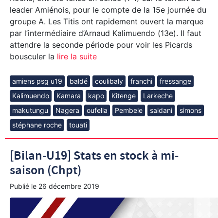
leader Amiénois, pour le compte de la 15e journée du
groupe A. Les Titis ont rapidement ouvert la marque
par l’intermédiaire d’Arnaud Kalimuendo (13e). Il faut
attendre la seconde période pour voir les Picards
bousculer la
lire la suite
amiens psg u19
baldé
coulibaly
franchi
fressange
Kalimuendo
Kamara
kapo
Kitenge
Larkeche
makutungu
Nagera
oufella
Pembele
saidani
simons
stéphane roche
touati
[Bilan-U19] Stats en stock à mi-
saison (Chpt)
Publié le
26 décembre 2019