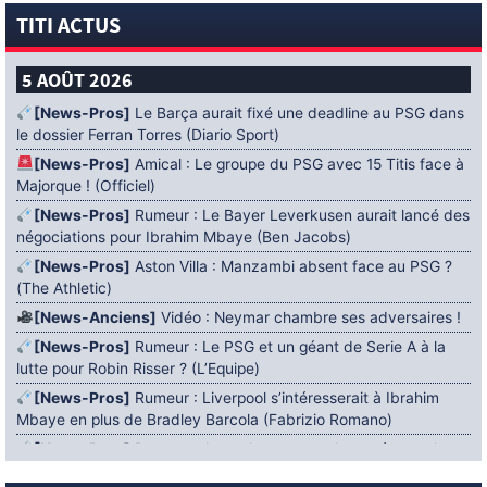
TITI ACTUS
5 AOÛT 2026
[News-Pros]
Le Barça aurait fixé une deadline au PSG dans
le dossier Ferran Torres (Diario Sport)
[News-Pros]
Amical : Le groupe du PSG avec 15 Titis face à
Majorque ! (Officiel)
[News-Pros]
Rumeur : Le Bayer Leverkusen aurait lancé des
négociations pour Ibrahim Mbaye (Ben Jacobs)
[News-Pros]
Aston Villa : Manzambi absent face au PSG ?
(The Athletic)
[News-Anciens]
Vidéo : Neymar chambre ses adversaires !
[News-Pros]
Rumeur : Le PSG et un géant de Serie A à la
lutte pour Robin Risser ? (L’Equipe)
[News-Pros]
Rumeur : Liverpool s’intéresserait à Ibrahim
Mbaye en plus de Bradley Barcola (Fabrizio Romano)
[News-Pros]
Rumeur : Accord contractuel trouvé entre le
PSG et Mika Godts (Fabrizio Romano)