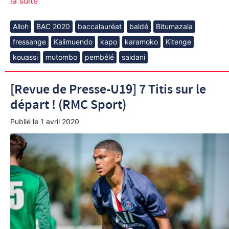
la suite
Alloh
BAC 2020
baccalauréat
baldé
Bitumazala
fressange
Kalimuendo
kapo
karamoko
Kitenge
kouassi
mutombo
pembélé
saidani
[Revue de Presse-U19] 7 Titis sur le
départ ! (RMC Sport)
Publié le
1 avril 2020