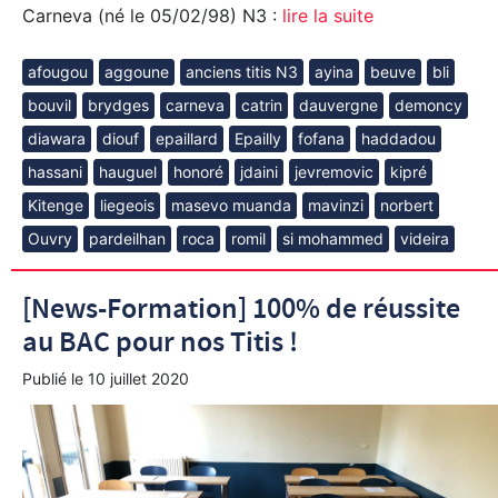
Carneva (né le 05/02/98) N3 :
lire la suite
afougou
aggoune
anciens titis N3
ayina
beuve
bli
bouvil
brydges
carneva
catrin
dauvergne
demoncy
diawara
diouf
epaillard
Epailly
fofana
haddadou
hassani
hauguel
honoré
jdaini
jevremovic
kipré
Kitenge
liegeois
masevo muanda
mavinzi
norbert
Ouvry
pardeilhan
roca
romil
si mohammed
videira
[News-Formation] 100% de réussite
au BAC pour nos Titis !
Publié le
10 juillet 2020