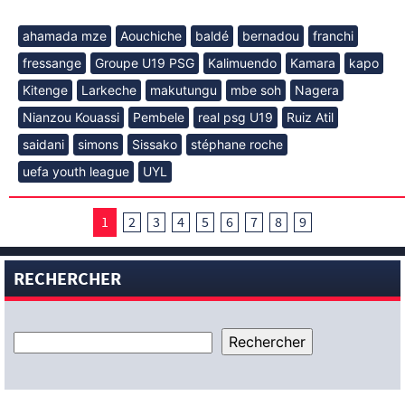
ahamada mze
Aouchiche
baldé
bernadou
franchi
fressange
Groupe U19 PSG
Kalimuendo
Kamara
kapo
Kitenge
Larkeche
makutungu
mbe soh
Nagera
Nianzou Kouassi
Pembele
real psg U19
Ruiz Atil
saidani
simons
Sissako
stéphane roche
uefa youth league
UYL
1
2
3
4
5
6
7
8
9
RECHERCHER