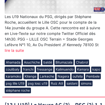
Les U19 Nationaux du PSG, dirigés par Stéphane
Roche, accueillent le Lille OSC pour le compte de la
14e journée du groupe A. Cette rencontre est à suivre
en Live-Texte sur notre compte Twitter Officiel dès
14h30. PSG – LILLE OSC Terrain = Stade Georges
Lefèvre N°1 10, Av Du President Jf Kennedy 78100 St
lire la suite
Ahamada
Aouchiche
baldé
Bitumazala
Chabrol
coulibaly
franchi
fressange
Kalimuendo
Kamara
kapo
karamoko
Kitenge
Larkeche
Nagera
oufella
Pembele
psg lille U19
psg losc u19
Ruiz Atil
saidani
simons
stéphane roche