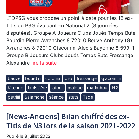
LTDPSG vous propose un point à date pour les 16 ex-
Titis du PSG évoluant en National 2 (8 journées
disputées). Groupe A Joueurs Clubs Joués Temps Buts
Bourdin Pierre Avranches 8 720′ 0 Beuve Anthony (G)
Avranches 8 720′ 0 Giacomini Alexis Bayonne 8 599′ 1
Groupe B Joueurs Clubs Joués Temps Buts Fressange
Alexandre
lire la suite
beuve
bourdin
corchia
dilo
fressange
giacomini
Kitenge
labissière
latour
malebe
matimbou
N2
petrilli
Salamone
séance
stats
Tade
[News-Anciens] Bilan chiffré des ex-
Titis de N3 lors de la saison 2021-2022
Publié le
8 juillet 2022