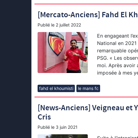
[Mercato-Anciens] Fahd El Kh
Publié le
2 juillet 2022
En engageant l’e
National en 2021 
remarquable opéra
PSG. « Les obser
moi. Après avoir a
imposée à mes y
fahd el khoumisti
le mans fc
[News-Anciens] Veigneau et Yo
Cris
Publié le
3 juin 2021