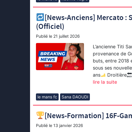
[News-Anciens] Mercato : 
(Officiel)
Publié le
21 juillet 2026
L’ancienne Titi S
provenance de Gu
buts, entre 2018 
sous ses nouvelles
ans
Droitière
lire la suite
le mans fc
Sana DAOUDI
[News-Formation] 16F-Gamb
Publié le
13 janvier 2026