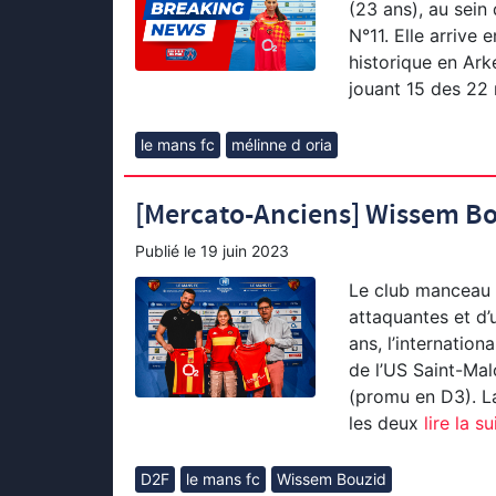
(23 ans), au sein
N°11. Elle arrive
historique en Ark
jouant 15 des 22 
le mans fc
mélinne d oria
[Mercato-Anciens] Wissem Bo
Publié le
19 juin 2023
Le club manceau 
attaquantes et d’
ans, l’internatio
de l’US Saint-Mal
(promu en D3). L
les deux
lire la su
D2F
le mans fc
Wissem Bouzid