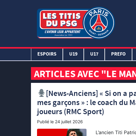
ESPOIRS
U19
U17
PREFO
ARTICLES AVEC "LE MA
[News-Anciens] « Si on a pa
mes garçons » : le coach du 
joueurs (RMC Sport)
Publié le
24 juillet 2026
L’ancien Titi Patr