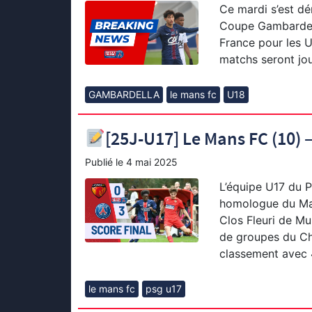
Ce mardi s’est dér
Coupe Gambardell
France pour les U
matchs seront jou
GAMBARDELLA
le mans fc
U18
[25J-U17] Le Mans FC (10) – 
Publié le
4 mai 2025
L’équipe U17 du P
homologue du Ma
Clos Fleuri de Mu
de groupes du Ch
classement avec 4
le mans fc
psg u17