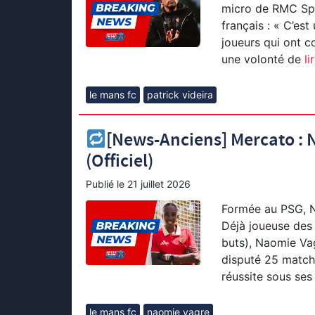
micro de RMC Spor
français : « C’es
joueurs qui ont c
une volonté de
lir
le mans fc
patrick videira
[News-Anciens] Mercato : 
(Officiel)
Publié le
21 juillet 2026
Formée au PSG, N
Déjà joueuse des
buts), Naomie Va
disputé 25 matche
réussite sous ses
le mans fc
naomie vagre