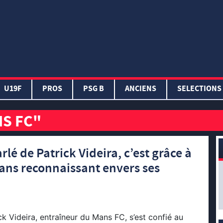
U19F
PROS
PSG B
ANCIENS
SELECTIONS
NS FC"
rlé de Patrick Videira, c’est grâce à
Mans reconnaissant envers ses
ick Videira, entraîneur du Mans FC, s’est confié au