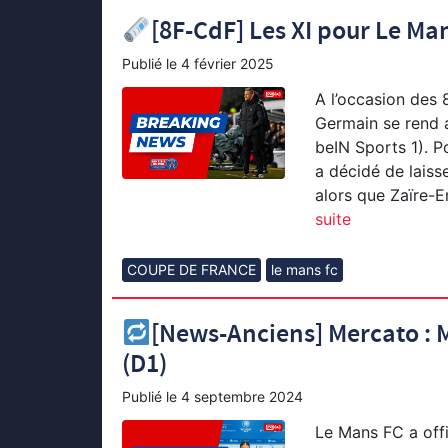
[8F-CdF] Les XI pour Le Ma
Publié le
4 février 2025
A l’occasion des 
Germain se rend a
beIN Sports 1). Po
a décidé de lais
alors que Zaïre-E
suite
COUPE DE FRANCE
le mans fc
[News-Anciens] Mercato : 
(D1)
Publié le
4 septembre 2024
Le Mans FC a offi