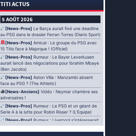
TITI ACTUS
5 AOÛT 2026
[News-Pros]
Le Barça aurait fixé une deadline
au PSG dans le dossier Ferran Torres (Diario Sport)
[News-Pros]
Amical : Le groupe du PSG avec
15 Titis face à Majorque ! (Officiel)
[News-Pros]
Rumeur : Le Bayer Leverkusen
aurait lancé des négociations pour Ibrahim Mbaye
(Ben Jacobs)
[News-Pros]
Aston Villa : Manzambi absent
face au PSG ? (The Athletic)
[News-Anciens]
Vidéo : Neymar chambre ses
adversaires !
[News-Pros]
Rumeur : Le PSG et un géant de
Serie A à la lutte pour Robin Risser ? (L’Equipe)
[News-Pros]
Rumeur : Liverpool s’intéresserait
à Ibrahim Mbaye en plus de Bradley Barcola
(Fabrizio Romano)