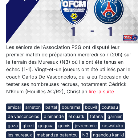
Les séniors de l’Association PSG ont disputé leur
premier match de préparation mercredi soir (20h) sur
le terrain des Mureaux (N3) où ils ont été tenus en
échec (1-1). Vingt-et-un joueurs ont été utilisés par le
coach Carlos De Vasconcelos, qui a eu l’occasion de
tester ses nombreuses recrues, notamment Cédrick
N’Koum (Houilles AC/R2), Christian
lire la suite
amical
arneton
bartel
bouraima
bouvil
couteau
de vasconcelos
diomandé
el ouatki
fofana
garnier
gaza
ghazi
gogoua
gomis
jevremovic
kaswatuka
les mureaux
mabandza batantou
N3
ngandou kaniki