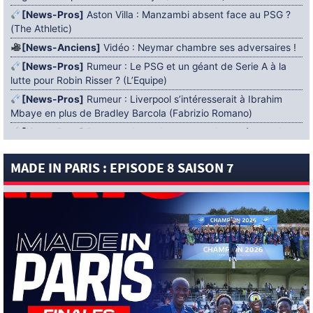
[News-Pros]
Aston Villa : Manzambi absent face au PSG ?
(The Athletic)
[News-Anciens]
Vidéo : Neymar chambre ses adversaires !
[News-Pros]
Rumeur : Le PSG et un géant de Serie A à la
lutte pour Robin Risser ? (L’Equipe)
[News-Pros]
Rumeur : Liverpool s’intéresserait à Ibrahim
Mbaye en plus de Bradley Barcola (Fabrizio Romano)
[News-Pros]
Rumeur : Accord contractuel trouvé entre le
PSG et Mika Godts (Fabrizio Romano)
MADE IN PARIS : EPISODE 8 SAISON 7
[News-Pros]
Rumeur : Le PSG aurait lancé un ultimatum
pour boucler le dossier Ferran Torres (Matteo Moretto)
4 AOÛT 2026
[News-Formation]
Mercato : Khalil Ayari prêté à Dunkerque
(Officiel)
[News-Anciens]
Leverkusen : un retour de Diaby envisagé
(Foot Mercato)
[News-Formation]
Nsoki va filer au Dinamo Zagreb
(L’Equipe)