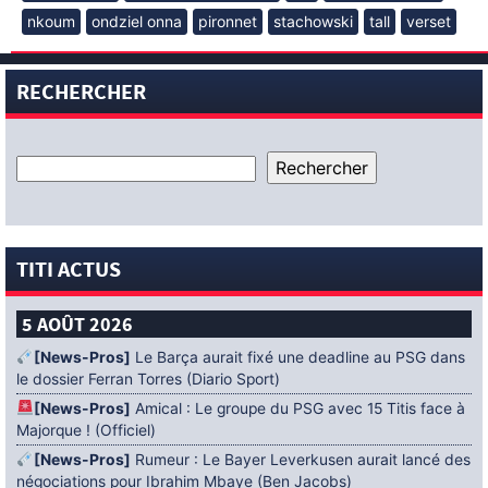
nkoum
ondziel onna
pironnet
stachowski
tall
verset
RECHERCHER
TITI ACTUS
5 AOÛT 2026
[News-Pros]
Le Barça aurait fixé une deadline au PSG dans
le dossier Ferran Torres (Diario Sport)
[News-Pros]
Amical : Le groupe du PSG avec 15 Titis face à
Majorque ! (Officiel)
[News-Pros]
Rumeur : Le Bayer Leverkusen aurait lancé des
négociations pour Ibrahim Mbaye (Ben Jacobs)