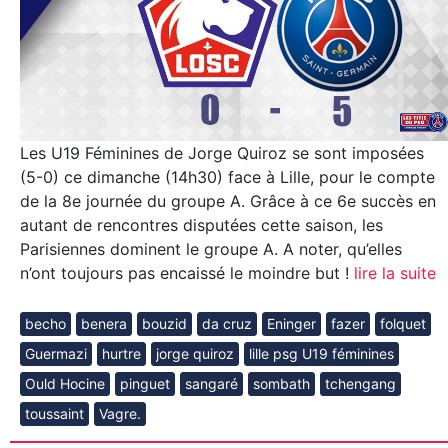
Les U19 Féminines de Jorge Quiroz se sont imposées
(5-0) ce dimanche (14h30) face à Lille, pour le compte
de la 8e journée du groupe A. Grâce à ce 6e succès en
autant de rencontres disputées cette saison, les
Parisiennes dominent le groupe A. A noter, qu’elles
n’ont toujours pas encaissé le moindre but !
lire la suite
becho
benera
bouzid
da cruz
Eninger
fazer
folquet
Guermazi
hurtre
jorge quiroz
lille psg U19 féminines
Ould Hocine
pinguet
sangaré
sombath
tchengang
toussaint
Vagre.