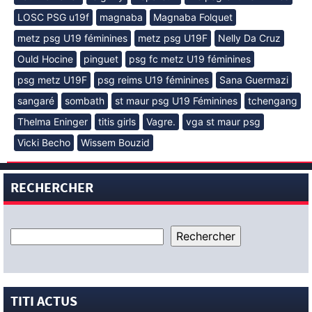
LOSC PSG u19f
magnaba
Magnaba Folquet
metz psg U19 féminines
metz psg U19F
Nelly Da Cruz
Ould Hocine
pinguet
psg fc metz U19 féminines
psg metz U19F
psg reims U19 féminines
Sana Guermazi
sangaré
sombath
st maur psg U19 Féminines
tchengang
Thelma Eninger
titis girls
Vagre.
vga st maur psg
Vicki Becho
Wissem Bouzid
RECHERCHER
TITI ACTUS