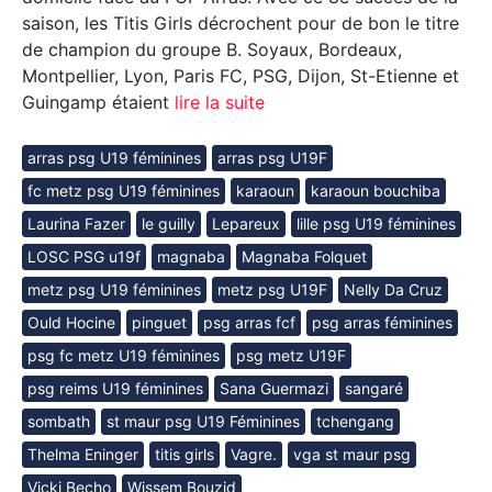
saison, les Titis Girls décrochent pour de bon le titre
de champion du groupe B. Soyaux, Bordeaux,
Montpellier, Lyon, Paris FC, PSG, Dijon, St-Etienne et
Guingamp étaient
lire la suite
arras psg U19 féminines
arras psg U19F
fc metz psg U19 féminines
karaoun
karaoun bouchiba
Laurina Fazer
le guilly
Lepareux
lille psg U19 féminines
LOSC PSG u19f
magnaba
Magnaba Folquet
metz psg U19 féminines
metz psg U19F
Nelly Da Cruz
Ould Hocine
pinguet
psg arras fcf
psg arras féminines
psg fc metz U19 féminines
psg metz U19F
psg reims U19 féminines
Sana Guermazi
sangaré
sombath
st maur psg U19 Féminines
tchengang
Thelma Eninger
titis girls
Vagre.
vga st maur psg
Vicki Becho
Wissem Bouzid