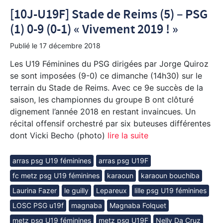
[10J-U19F] Stade de Reims (5) – PSG
(1) 0-9 (0-1) « Vivement 2019 ! »
Publié le
17 décembre 2018
Les U19 Féminines du PSG dirigées par Jorge Quiroz
se sont imposées (9-0) ce dimanche (14h30) sur le
terrain du Stade de Reims. Avec ce 9e succès de la
saison, les championnes du groupe B ont clôturé
dignement l’année 2018 en restant invaincues. Un
récital offensif orchestré par six buteuses différentes
dont Vicki Becho (photo)
lire la suite
arras psg U19 féminines
arras psg U19F
fc metz psg U19 féminines
karaoun
karaoun bouchiba
Laurina Fazer
le guilly
Lepareux
lille psg U19 féminines
LOSC PSG u19f
magnaba
Magnaba Folquet
metz psg U19 féminines
metz psg U19F
Nelly Da Cruz