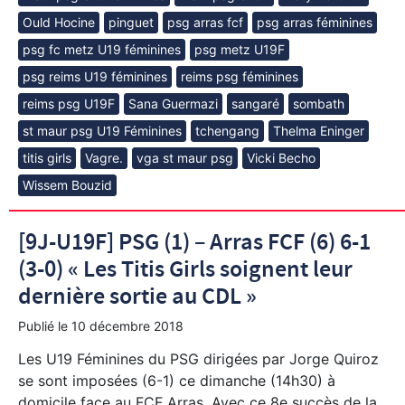
Ould Hocine
pinguet
psg arras fcf
psg arras féminines
psg fc metz U19 féminines
psg metz U19F
psg reims U19 féminines
reims psg féminines
reims psg U19F
Sana Guermazi
sangaré
sombath
st maur psg U19 Féminines
tchengang
Thelma Eninger
titis girls
Vagre.
vga st maur psg
Vicki Becho
Wissem Bouzid
[9J-U19F] PSG (1) – Arras FCF (6) 6-1
(3-0) « Les Titis Girls soignent leur
dernière sortie au CDL »
Publié le
10 décembre 2018
Les U19 Féminines du PSG dirigées par Jorge Quiroz
se sont imposées (6-1) ce dimanche (14h30) à
domicile face au FCF Arras. Avec ce 8e succès de la