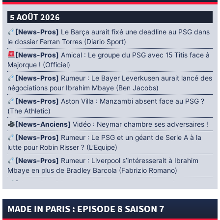
5 AOÛT 2026
[News-Pros]
Le Barça aurait fixé une deadline au PSG dans
le dossier Ferran Torres (Diario Sport)
[News-Pros]
Amical : Le groupe du PSG avec 15 Titis face à
Majorque ! (Officiel)
[News-Pros]
Rumeur : Le Bayer Leverkusen aurait lancé des
négociations pour Ibrahim Mbaye (Ben Jacobs)
[News-Pros]
Aston Villa : Manzambi absent face au PSG ?
(The Athletic)
[News-Anciens]
Vidéo : Neymar chambre ses adversaires !
[News-Pros]
Rumeur : Le PSG et un géant de Serie A à la
lutte pour Robin Risser ? (L’Equipe)
[News-Pros]
Rumeur : Liverpool s’intéresserait à Ibrahim
Mbaye en plus de Bradley Barcola (Fabrizio Romano)
[News-Pros]
Rumeur : Accord contractuel trouvé entre le
PSG et Mika Godts (Fabrizio Romano)
MADE IN PARIS : EPISODE 8 SAISON 7
[News-Pros]
Rumeur : Le PSG aurait lancé un ultimatum
pour boucler le dossier Ferran Torres (Matteo Moretto)