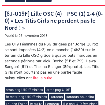
[8J-U19F] Lille OSC (4) – PSG (1) 2-4 (0-
0) « Les Titis Girls ne perdent pas le
Nord ! »
Publié le
26 novembre 2018
Les U19 Féminines du PSG dirigées par Jorge Quiroz
se sont imposées (4-2) ce dimanche (14h30) sur le
terrain du Lille OSC grâce à quatre buts marqués en
seconde période par Vicki Becho (51′ et 79′), Hawa
Sangaré (61′) et Thelma Eninger (89’/photo). Les Titis
Girls n’ont pourtant pas eu une partie facile
puisqu’elles ont
lire la suite
arras psg U19 féminines
arras psg U19F
fc metz psg U19 féminines
karaoun
karaoun bouchiba
Laurina Fazer
le guilly
Lepareux
lille psg U19 féminines