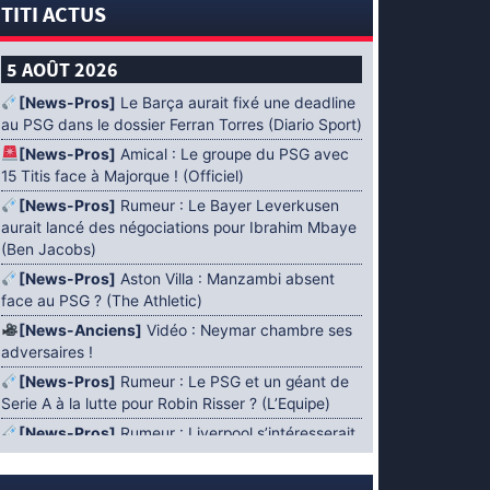
TITI ACTUS
5 AOÛT 2026
[News-Pros]
Le Barça aurait fixé une deadline
au PSG dans le dossier Ferran Torres (Diario Sport)
[News-Pros]
Amical : Le groupe du PSG avec
15 Titis face à Majorque ! (Officiel)
[News-Pros]
Rumeur : Le Bayer Leverkusen
aurait lancé des négociations pour Ibrahim Mbaye
(Ben Jacobs)
[News-Pros]
Aston Villa : Manzambi absent
face au PSG ? (The Athletic)
[News-Anciens]
Vidéo : Neymar chambre ses
adversaires !
[News-Pros]
Rumeur : Le PSG et un géant de
Serie A à la lutte pour Robin Risser ? (L’Equipe)
[News-Pros]
Rumeur : Liverpool s’intéresserait
à Ibrahim Mbaye en plus de Bradley Barcola
(Fabrizio Romano)