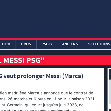
U19F
PROS
PSG B
ANCIENS
SELECTIONS
L MESSI PSG"
G veut prolonger Messi (Marca)
idien madrilène Marca a annoncé que le contrat de
ans, 26 matchs et 6 buts en L1 pour la saison 2021-
int-Germain, qui court jusqu’en juin 2023, ne
e option pour une année supplémentaire,