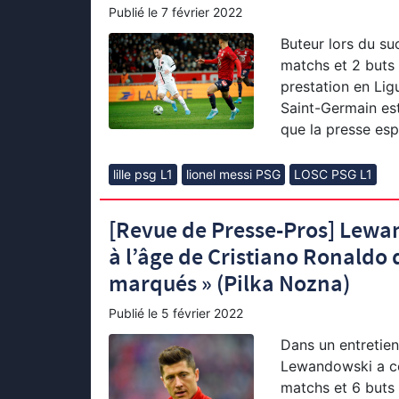
Publié le
7 février 2022
Buteur lors du su
matchs et 2 buts 
prestation en Ligu
Saint-Germain est
que la presse esp
lille psg L1
lionel messi PSG
LOSC PSG L1
[Revue de Presse-Pros] Lewand
à l’âge de Cristiano Ronaldo 
marqués » (Pilka Nozna)
Publié le
5 février 2022
Dans un entretie
Lewandowski a co
matchs et 6 buts 