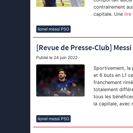
contrairement aux
capitale. Une
lire 
lionel messi PSG
[Revue de Presse-Club] Messi
Publié le
24 juin 2022
Sportivement, la
et 6 buts en L1 c
franchement rimé 
totalement différ
tous les bénéfice
la capitale, ave
lionel messi PSG