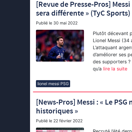
[Revue de Presse-Pros] Messi 
sera différente » (TyC Sports)
Publié le
30 mai 2022
Plutôt décevant p
Lionel Messi (34 
L’attaquant argen
d’améliorer ses p
des supporters ? 
qu’a
lire la suite
lionel messi PSG
[News-Pros] Messi : « Le PSG 
historiques »
Publié le
22 février 2022
Recruté l’été der