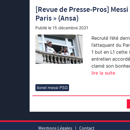
[Revue de Presse-Pros] Messi
Paris » (Ansa)
Publié le
15 décembre 2021
Recruté l’été der
l’attaquant du Pa
1 but en L1 cette
entretien accordé
clamé son bonheur
lire la suite
lionel messi PSG
Mentions Légales
|
Contact