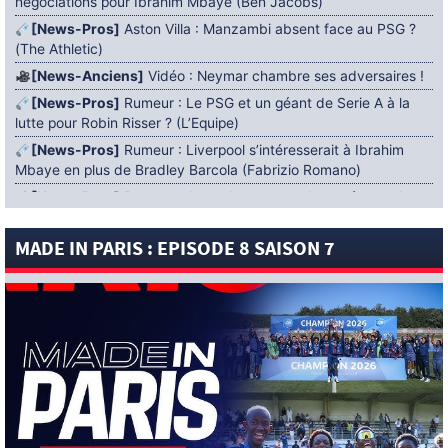
négociations pour Ibrahim Mbaye (Ben Jacobs)
[News-Pros]
Aston Villa : Manzambi absent face au PSG ?
(The Athletic)
[News-Anciens]
Vidéo : Neymar chambre ses adversaires !
[News-Pros]
Rumeur : Le PSG et un géant de Serie A à la
lutte pour Robin Risser ? (L’Equipe)
[News-Pros]
Rumeur : Liverpool s’intéresserait à Ibrahim
Mbaye en plus de Bradley Barcola (Fabrizio Romano)
[News-Pros]
Rumeur : Accord contractuel trouvé entre le
PSG et Mika Godts (Fabrizio Romano)
MADE IN PARIS : EPISODE 8 SAISON 7
[News-Pros]
Rumeur : Le PSG aurait lancé un ultimatum
pour boucler le dossier Ferran Torres (Matteo Moretto)
4 AOÛT 2026
[News-Formation]
Mercato : Khalil Ayari prêté à Dunkerque
(Officiel)
[News-Anciens]
Leverkusen : un retour de Diaby envisagé
(Foot Mercato)
[News-Formation]
Nsoki va filer au Dinamo Zagreb
(L’Equipe)