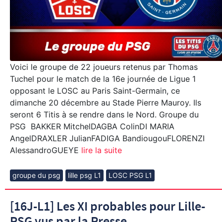
Voici le groupe de 22 joueurs retenus par Thomas
Tuchel pour le match de la 16e journée de Ligue 1
opposant le LOSC au Paris Saint-Germain, ce
dimanche 20 décembre au Stade Pierre Mauroy. Ils
seront 6 Titis à se rendre dans le Nord. Groupe du
PSG BAKKER MitchelDAGBA ColinDI MARIA
AngelDRAXLER JulianFADIGA BandiougouFLORENZI
AlessandroGUEYE
lire la suite
groupe du psg
lille psg L1
LOSC PSG L1
[16J-L1] Les XI probables pour Lille-
PSG vus par la Presse