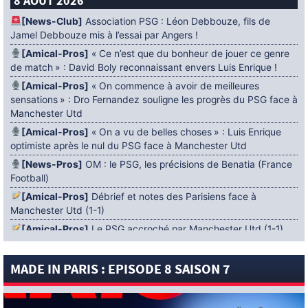
8 AOÛT 2026
[News-Club]
Association PSG : Léon Debbouze, fils de
Jamel Debbouze mis à l’essai par Angers !
[Amical-Pros]
« Ce n’est que du bonheur de jouer ce genre
de match » : David Boly reconnaissant envers Luis Enrique !
[Amical-Pros]
« On commence à avoir de meilleures
sensations » : Dro Fernandez souligne les progrès du PSG face à
Manchester Utd
[Amical-Pros]
« On a vu de belles choses » : Luis Enrique
optimiste après le nul du PSG face à Manchester Utd
[News-Pros]
OM : le PSG, les précisions de Benatia (France
Football)
[Amical-Pros]
Débrief et notes des Parisiens face à
Manchester Utd (1-1)
[Amical-Pros]
Le PSG accroché par Manchester Utd (1-1)
[News-Pros]
Amical : Lens battu par Sunderland avant le
PSG
MADE IN PARIS : EPISODE 8 SAISON 7
5 AOÛT 2026
[News-Pros]
Le Barça aurait fixé une deadline au PSG dans