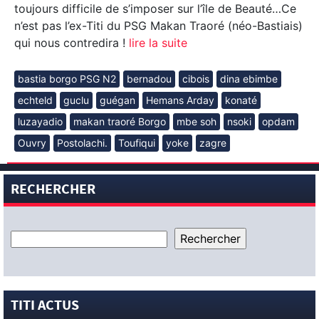
toujours difficile de s’imposer sur l’île de Beauté…Ce
n’est pas l’ex-Titi du PSG Makan Traoré (néo-Bastiais)
qui nous contredira !
lire la suite
bastia borgo PSG N2
bernadou
cibois
dina ebimbe
echteld
guclu
guégan
Hemans Arday
konaté
luzayadio
makan traoré Borgo
mbe soh
nsoki
opdam
Ouvry
Postolachi.
Toufiqui
yoke
zagre
RECHERCHER
TITI ACTUS