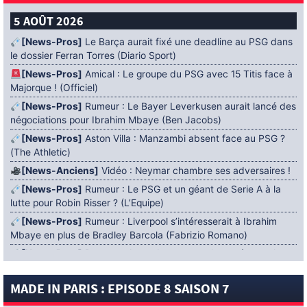
5 AOÛT 2026
[News-Pros]
Le Barça aurait fixé une deadline au PSG dans
le dossier Ferran Torres (Diario Sport)
[News-Pros]
Amical : Le groupe du PSG avec 15 Titis face à
Majorque ! (Officiel)
[News-Pros]
Rumeur : Le Bayer Leverkusen aurait lancé des
négociations pour Ibrahim Mbaye (Ben Jacobs)
[News-Pros]
Aston Villa : Manzambi absent face au PSG ?
(The Athletic)
[News-Anciens]
Vidéo : Neymar chambre ses adversaires !
[News-Pros]
Rumeur : Le PSG et un géant de Serie A à la
lutte pour Robin Risser ? (L’Equipe)
[News-Pros]
Rumeur : Liverpool s’intéresserait à Ibrahim
Mbaye en plus de Bradley Barcola (Fabrizio Romano)
[News-Pros]
Rumeur : Accord contractuel trouvé entre le
PSG et Mika Godts (Fabrizio Romano)
MADE IN PARIS : EPISODE 8 SAISON 7
[News-Pros]
Rumeur : Le PSG aurait lancé un ultimatum
pour boucler le dossier Ferran Torres (Matteo Moretto)