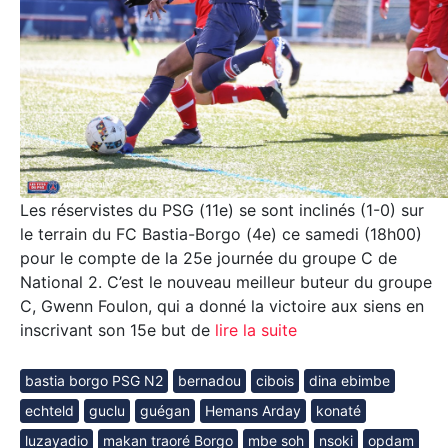
Les réservistes du PSG (11e) se sont inclinés (1-0) sur
le terrain du FC Bastia-Borgo (4e) ce samedi (18h00)
pour le compte de la 25e journée du groupe C de
National 2. C’est le nouveau meilleur buteur du groupe
C, Gwenn Foulon, qui a donné la victoire aux siens en
inscrivant son 15e but de
lire la suite
bastia borgo PSG N2
bernadou
cibois
dina ebimbe
echteld
guclu
guégan
Hemans Arday
konaté
luzayadio
makan traoré Borgo
mbe soh
nsoki
opdam