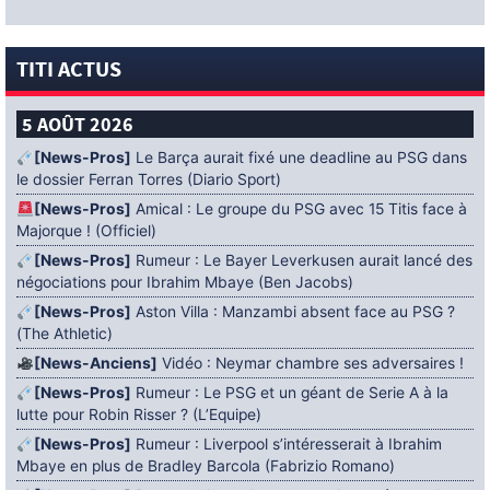
TITI ACTUS
5 AOÛT 2026
[News-Pros]
Le Barça aurait fixé une deadline au PSG dans
le dossier Ferran Torres (Diario Sport)
[News-Pros]
Amical : Le groupe du PSG avec 15 Titis face à
Majorque ! (Officiel)
[News-Pros]
Rumeur : Le Bayer Leverkusen aurait lancé des
négociations pour Ibrahim Mbaye (Ben Jacobs)
[News-Pros]
Aston Villa : Manzambi absent face au PSG ?
(The Athletic)
[News-Anciens]
Vidéo : Neymar chambre ses adversaires !
[News-Pros]
Rumeur : Le PSG et un géant de Serie A à la
lutte pour Robin Risser ? (L’Equipe)
[News-Pros]
Rumeur : Liverpool s’intéresserait à Ibrahim
Mbaye en plus de Bradley Barcola (Fabrizio Romano)