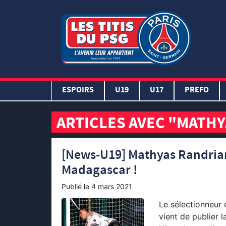
ESPOIRS
U19
U17
PREFO
ARTICLES AVEC "MATH
[News-U19] Mathyas Randria
Madagascar !
Publié le
4 mars 2021
Le sélectionneur 
vient de publier l