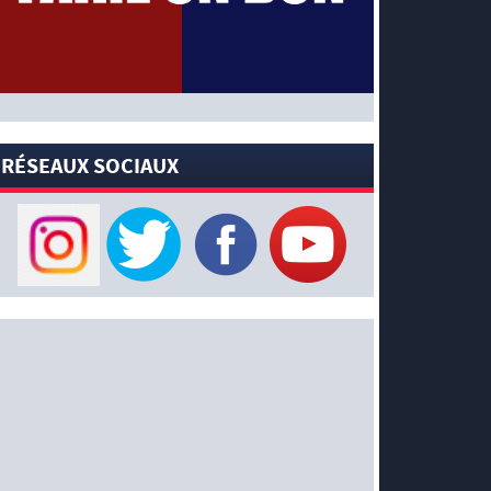
à Ibrahim Mbaye en plus de Bradley Barcola
(Fabrizio Romano)
[News-Pros]
Rumeur : Accord contractuel
trouvé entre le PSG et Mika Godts (Fabrizio
Romano)
[News-Pros]
Rumeur : Le PSG aurait lancé un
ultimatum pour boucler le dossier Ferran Torres
RÉSEAUX SOCIAUX
(Matteo Moretto)
4 AOÛT 2026
[News-Formation]
Mercato : Khalil Ayari prêté
à Dunkerque (Officiel)
[News-Anciens]
Leverkusen : un retour de
Diaby envisagé (Foot Mercato)
[News-Formation]
Nsoki va filer au Dinamo
Zagreb (L’Equipe)
[News-Pros]
Rumeur : Suzuki acheté par le
PSG puis prêté ? (L’Equipe)
[News-Pros]
Rumeur : l’offre du PSG pour
Godts refusée ? (De Telegraaf)