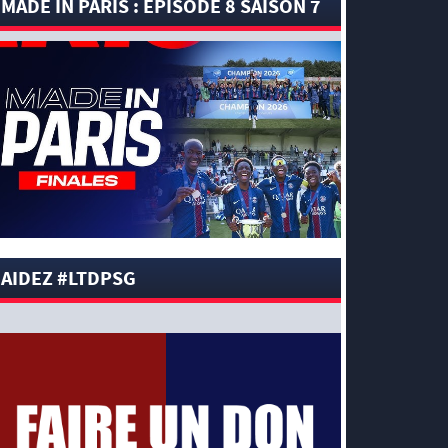
MADE IN PARIS : EPISODE 8 SAISON 7
[Amical-Pros]
Le PSG accroché par
Manchester Utd (1-1)
[News-Pros]
Amical : Lens battu par
Sunderland avant le PSG
5 AOÛT 2026
[News-Pros]
Le Barça aurait fixé une deadline
au PSG dans le dossier Ferran Torres (Diario Sport)
[News-Pros]
Amical : Le groupe du PSG avec
15 Titis face à Majorque ! (Officiel)
[News-Pros]
Rumeur : Le Bayer Leverkusen
aurait lancé des négociations pour Ibrahim Mbaye
(Ben Jacobs)
AIDEZ #LTDPSG
[News-Pros]
Aston Villa : Manzambi absent
face au PSG ? (The Athletic)
[News-Anciens]
Vidéo : Neymar chambre ses
adversaires !
[News-Pros]
Rumeur : Le PSG et un géant de
Serie A à la lutte pour Robin Risser ? (L’Equipe)
[News-Pros]
Rumeur : Liverpool s’intéresserait