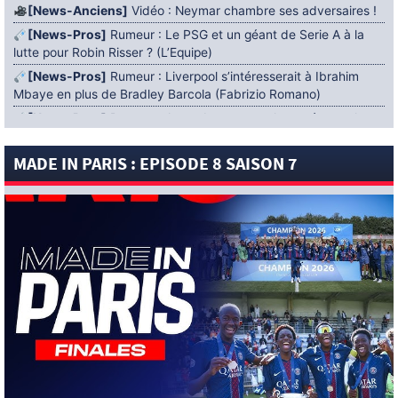
[News-Anciens]
Vidéo : Neymar chambre ses adversaires !
[News-Pros]
Rumeur : Le PSG et un géant de Serie A à la
lutte pour Robin Risser ? (L’Equipe)
[News-Pros]
Rumeur : Liverpool s’intéresserait à Ibrahim
Mbaye en plus de Bradley Barcola (Fabrizio Romano)
[News-Pros]
Rumeur : Accord contractuel trouvé entre le
PSG et Mika Godts (Fabrizio Romano)
MADE IN PARIS : EPISODE 8 SAISON 7
[News-Pros]
Rumeur : Le PSG aurait lancé un ultimatum
pour boucler le dossier Ferran Torres (Matteo Moretto)
4 AOÛT 2026
[News-Formation]
Mercato : Khalil Ayari prêté à Dunkerque
(Officiel)
[News-Anciens]
Leverkusen : un retour de Diaby envisagé
(Foot Mercato)
[News-Formation]
Nsoki va filer au Dinamo Zagreb
(L’Equipe)
[News-Pros]
Rumeur : Suzuki acheté par le PSG puis prêté ?
(L’Equipe)