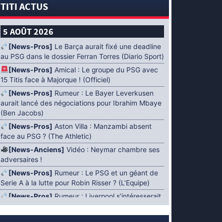
TITI ACTUS
5 AOÛT 2026
[News-Pros]
Le Barça aurait fixé une deadline
au PSG dans le dossier Ferran Torres (Diario Sport)
[News-Pros]
Amical : Le groupe du PSG avec
15 Titis face à Majorque ! (Officiel)
[News-Pros]
Rumeur : Le Bayer Leverkusen
aurait lancé des négociations pour Ibrahim Mbaye
(Ben Jacobs)
[News-Pros]
Aston Villa : Manzambi absent
face au PSG ? (The Athletic)
[News-Anciens]
Vidéo : Neymar chambre ses
adversaires !
[News-Pros]
Rumeur : Le PSG et un géant de
Serie A à la lutte pour Robin Risser ? (L’Equipe)
[News-Pros]
Rumeur : Liverpool s’intéresserait
à Ibrahim Mbaye en plus de Bradley Barcola
(Fabrizio Romano)