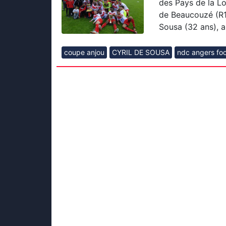
des Pays de la Lo
de Beaucouzé (R1)
Sousa (32 ans), 
coupe anjou
CYRIL DE SOUSA
ndc angers foo