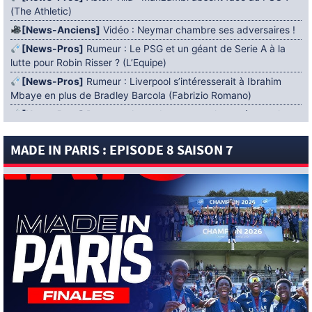
(The Athletic)
[News-Anciens]
Vidéo : Neymar chambre ses adversaires !
[News-Pros]
Rumeur : Le PSG et un géant de Serie A à la
lutte pour Robin Risser ? (L’Equipe)
[News-Pros]
Rumeur : Liverpool s’intéresserait à Ibrahim
Mbaye en plus de Bradley Barcola (Fabrizio Romano)
[News-Pros]
Rumeur : Accord contractuel trouvé entre le
PSG et Mika Godts (Fabrizio Romano)
MADE IN PARIS : EPISODE 8 SAISON 7
[News-Pros]
Rumeur : Le PSG aurait lancé un ultimatum
pour boucler le dossier Ferran Torres (Matteo Moretto)
4 AOÛT 2026
[News-Formation]
Mercato : Khalil Ayari prêté à Dunkerque
(Officiel)
[News-Anciens]
Leverkusen : un retour de Diaby envisagé
(Foot Mercato)
[News-Formation]
Nsoki va filer au Dinamo Zagreb
(L’Equipe)
[News-Pros]
Rumeur : Suzuki acheté par le PSG puis prêté ?