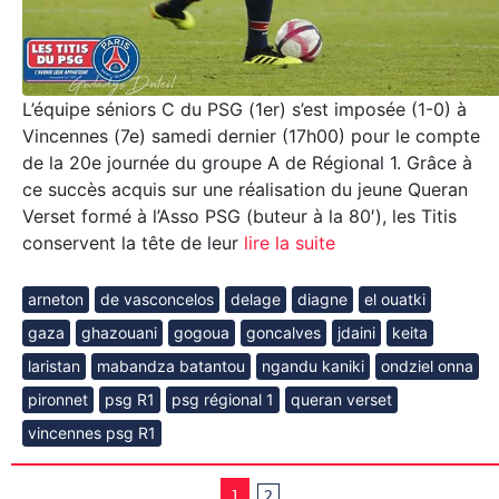
L’équipe séniors C du PSG (1er) s’est imposée (1-0) à
Vincennes (7e) samedi dernier (17h00) pour le compte
de la 20e journée du groupe A de Régional 1. Grâce à
ce succès acquis sur une réalisation du jeune Queran
Verset formé à l’Asso PSG (buteur à la 80′), les Titis
conservent la tête de leur
lire la suite
arneton
de vasconcelos
delage
diagne
el ouatki
gaza
ghazouani
gogoua
goncalves
jdaini
keita
laristan
mabandza batantou
ngandu kaniki
ondziel onna
pironnet
psg R1
psg régional 1
queran verset
vincennes psg R1
1
2