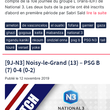
compte de la 10e journée du groupe L (Paris-IDF) de
National 3. Les deux buts de la partie ont été inscrits
d’abord en première période par Sabri Saïd
lire la suite
arneton
de vasconcelos
el ouatki
fofana
garnier
gaza
ghazi
gogoua
keita
mabandza
national 3
ngandu kaniki
nkoum
ondziel onna
psg b
PSG N3
tall
touré
verset
yoke
[9J-N3] Noisy-le-Grand (13) – PSG B
(7) 0-4 (0-2)
Publié le
12 novembre 2019