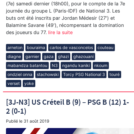
(7e) samedi dernier (18h00), pour le compte de la 7e
journée du groupe L (Paris-IDF) de National 3. Les
buts ont été inscrits par Jordan Médesir (27′) et
Balamine Savane (49′), récompensant la domination
des joueurs du 77.
lire la suite
arneton
bouraima
carlos de vasconcelos
couteau
diagne
garnier
gaza
ghazi
ghazouani
mabandza batantou
N3
ngandu kaniki
nkoum
ondziel onna
stachowski
Torcy PSG National 3
touré
verset
yoke
[3J-N3] US Créteil B (9) – PSG B (12) 1-
2 (0-1)
Publié le
31 août 2019