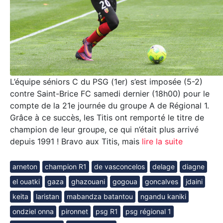
L’équipe séniors C du PSG (1er) s’est imposée (5-2)
contre Saint-Brice FC samedi dernier (18h00) pour le
compte de la 21e journée du groupe A de Régional 1.
Grâce à ce succès, les Titis ont remporté le titre de
champion de leur groupe, ce qui n’était plus arrivé
depuis 1991 ! Bravo aux Titis, mais
lire la suite
arneton
champion R1
de vasconcelos
delage
diagne
el ouatki
gaza
ghazouani
gogoua
goncalves
jdaini
keita
laristan
mabandza batantou
ngandu kaniki
ondziel onna
pironnet
psg R1
psg régional 1