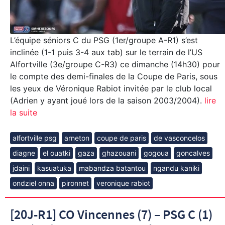
L’équipe séniors C du PSG (1er/groupe A-R1) s’est
inclinée (1-1 puis 3-4 aux tab) sur le terrain de l’US
Alfortville (3e/groupe C-R3) ce dimanche (14h30) pour
le compte des demi-finales de la Coupe de Paris, sous
les yeux de Véronique Rabiot invitée par le club local
(Adrien y ayant joué lors de la saison 2003/2004).
lire
la suite
alfortville psg
arneton
coupe de paris
de vasconcelos
diagne
el ouatki
gaza
ghazouani
gogoua
goncalves
jdaini
kasuatuka
mabandza batantou
ngandu kaniki
ondziel onna
pironnet
veronique rabiot
[20J-R1] CO Vincennes (7) – PSG C (1)