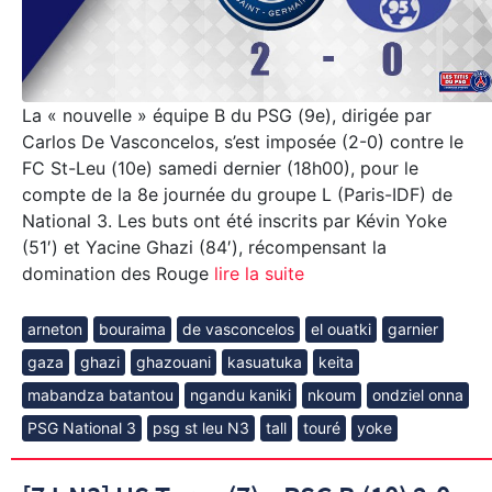
La « nouvelle » équipe B du PSG (9e), dirigée par
Carlos De Vasconcelos, s’est imposée (2-0) contre le
FC St-Leu (10e) samedi dernier (18h00), pour le
compte de la 8e journée du groupe L (Paris-IDF) de
National 3. Les buts ont été inscrits par Kévin Yoke
(51′) et Yacine Ghazi (84′), récompensant la
domination des Rouge
lire la suite
arneton
bouraima
de vasconcelos
el ouatki
garnier
gaza
ghazi
ghazouani
kasuatuka
keita
mabandza batantou
ngandu kaniki
nkoum
ondziel onna
PSG National 3
psg st leu N3
tall
touré
yoke