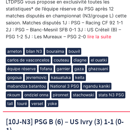
LTDPSG vous propose en exclusivité toutes les
statistiques* de l’équipe réserve du PSG après 12
matches disputés en championnat (N3/groupe L) cette
saison. Matches disputés 1J : PSG – Racing CF 92 1-1
2J : PSG – Blanc-Mesnil SFB 0-1 3J : US Créteil (B) –
PSG 1-2 5J : Les Mureaux – PSG 2-0
lire la suite
arneton
bilan N3
bouraima
bouvil
carlos de vasconcelos
couteau
diagne
el ouatki
équipe réserve
fofana
garnier
gaza
ghazouani
gogoua
jevremovic
kasuatuka
keita
mabandza batantou
National 3 PSG
ngandu kaniki
nkoum
ondziel onna
pironnet
stachowski
stats N3 PSG
tall
touré
verset
yoke
[10J-N3] PSG B (6) – US Ivry (3) 1-1 (0-