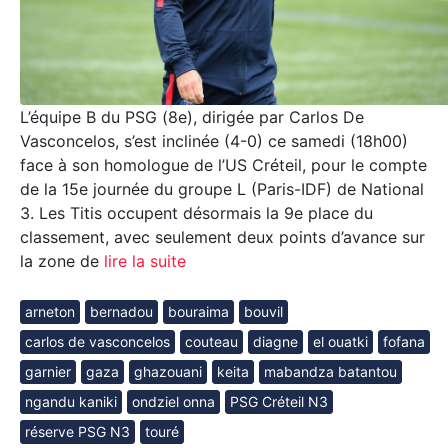
L’équipe B du PSG (8e), dirigée par Carlos De
Vasconcelos, s’est inclinée (4-0) ce samedi (18h00)
face à son homologue de l’US Créteil, pour le compte
de la 15e journée du groupe L (Paris-IDF) de National
3. Les Titis occupent désormais la 9e place du
classement, avec seulement deux points d’avance sur
la zone de
lire la suite
arneton
bernadou
bouraima
bouvil
carlos de vasconcelos
couteau
diagne
el ouatki
fofana
garnier
gaza
ghazouani
keita
mabandza batantou
ngandu kaniki
ondziel onna
PSG Créteil N3
réserve PSG N3
touré