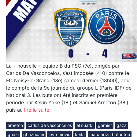
La « nouvelle » équipe B du PSG (7e), dirigée par
Carlos De Vasconcelos, s’est imposée (4-0) contre le
FC Noisy-le-Grand (13e) samedi dernier (18h00), pour
le compte de la 9e journée du groupe L (Paris-IDF) de
National 3. Les buts ont été inscrits en première
période par Kévin Yoke (18′) et Samuel Arneton (38′),
puis au
lire la suite
arneton
carlos de vasconcelos
el ouatki
garnier
gaza
ghazi
ghazouani
jevremovic
keita
mabandza batantou