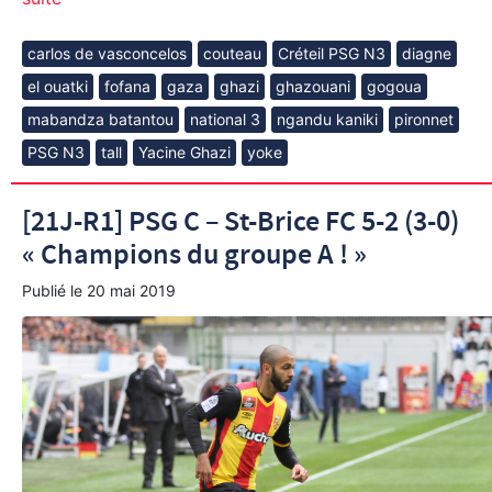
carlos de vasconcelos
couteau
Créteil PSG N3
diagne
el ouatki
fofana
gaza
ghazi
ghazouani
gogoua
mabandza batantou
national 3
ngandu kaniki
pironnet
PSG N3
tall
Yacine Ghazi
yoke
[21J-R1] PSG C – St-Brice FC 5-2 (3-0)
« Champions du groupe A ! »
Publié le
20 mai 2019