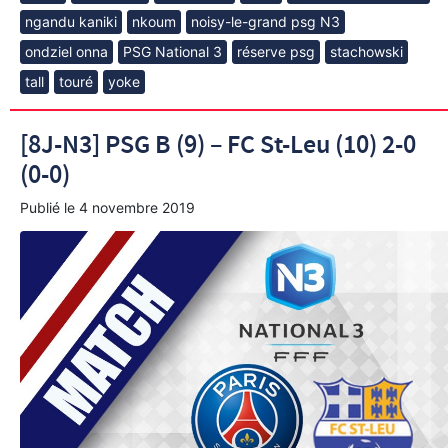
ngandu kaniki
nkoum
noisy-le-grand psg N3
ondziel onna
PSG National 3
réserve psg
stachowski
tall
touré
yoke
[8J-N3] PSG B (9) – FC St-Leu (10) 2-0
(0-0)
Publié le
4 novembre 2019