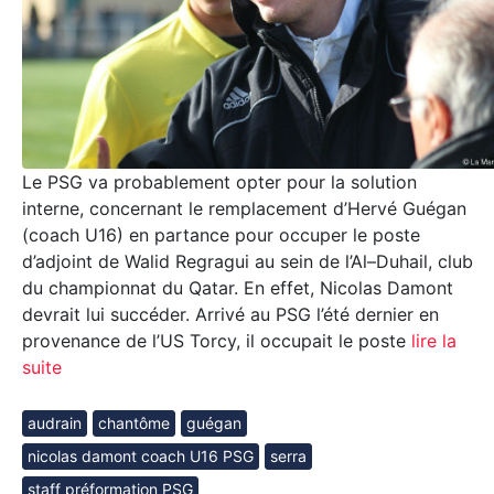
Le PSG va probablement opter pour la solution
interne, concernant le remplacement d’Hervé Guégan
(coach U16) en partance pour occuper le poste
d’adjoint de Walid Regragui au sein de l’Al–Duhail, club
du championnat du Qatar. En effet, Nicolas Damont
devrait lui succéder. Arrivé au PSG l’été dernier en
provenance de l’US Torcy, il occupait le poste
lire la
suite
audrain
chantôme
guégan
nicolas damont coach U16 PSG
serra
staff préformation PSG