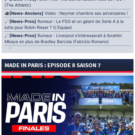
(The Athletic)
[News-Anciens]
Vidéo : Neymar chambre ses adversaires !
[News-Pros]
Rumeur : Le PSG et un géant de Serie A à la
lutte pour Robin Risser ? (L’Equipe)
[News-Pros]
Rumeur : Liverpool s’intéresserait à Ibrahim
Mbaye en plus de Bradley Barcola (Fabrizio Romano)
[News-Pros]
Rumeur : Accord contractuel trouvé entre le
PSG et Mika Godts (Fabrizio Romano)
MADE IN PARIS : EPISODE 8 SAISON 7
[News-Pros]
Rumeur : Le PSG aurait lancé un ultimatum
pour boucler le dossier Ferran Torres (Matteo Moretto)
4 AOÛT 2026
[News-Formation]
Mercato : Khalil Ayari prêté à Dunkerque
(Officiel)
[News-Anciens]
Leverkusen : un retour de Diaby envisagé
(Foot Mercato)
[News-Formation]
Nsoki va filer au Dinamo Zagreb
(L’Equipe)
[News-Pros]
Rumeur : Suzuki acheté par le PSG puis prêté ?