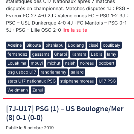
statistiques des U17 Nationaux après 7 matches
disputés en championnat. Matches disputés 1J : PSG –
Evreux FC 27 4-0 2J : Valenciennes FC – PSG 1-2 3J :
PSG – USL Dunkerque 4-0 4J : FC Mantois – PSG 0-1
5J : PSG – Lille OSC 2-0
lire la suite
Adeline
Bikouta
bitshiabu
Bodiang
cissé
coulibaly
fernandez
gassama
Gharbi
Kamara
Labila
lamy
Louakima
mbuyi
michut
najeh
noireau
odobert
psg usbco u17
randriamamy
sallard
stats U17 nationaux PSG
stéphane moreau
U17 PSG
Weidmann
Zahui
[7J-U17] PSG (1) – US Boulogne/Mer
(8) 0-1 (0-0)
Publié le
5 octobre 2019