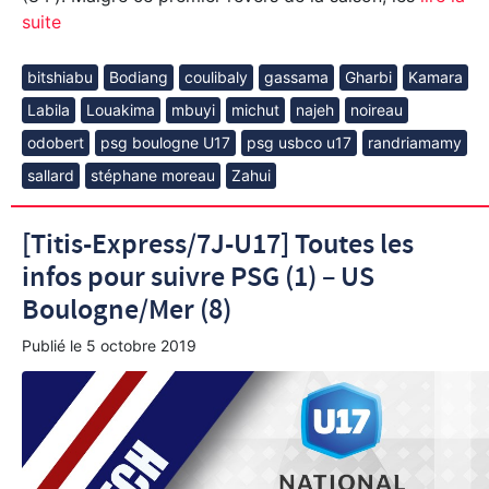
suite
bitshiabu
Bodiang
coulibaly
gassama
Gharbi
Kamara
Labila
Louakima
mbuyi
michut
najeh
noireau
odobert
psg boulogne U17
psg usbco u17
randriamamy
sallard
stéphane moreau
Zahui
[Titis-Express/7J-U17] Toutes les
infos pour suivre PSG (1) – US
Boulogne/Mer (8)
Publié le
5 octobre 2019