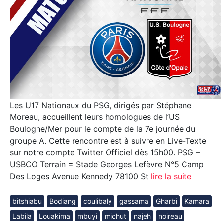
Les U17 Nationaux du PSG, dirigés par Stéphane
Moreau, accueillent leurs homologues de l’US
Boulogne/Mer pour le compte de la 7e journée du
groupe A. Cette rencontre est à suivre en Live-Texte
sur notre compte Twitter Officiel dès 15h00. PSG –
USBCO Terrain = Stade Georges Lefèvre N°5 Camp
Des Loges Avenue Kennedy 78100 St
lire la suite
bitshiabu
Bodiang
coulibaly
gassama
Gharbi
Kamara
Labila
Louakima
mbuyi
michut
najeh
noireau