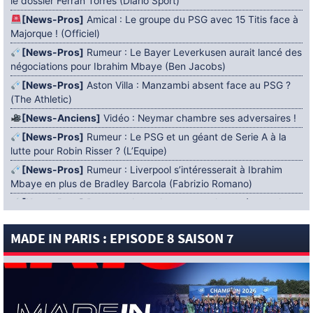
le dossier Ferran Torres (Diario Sport)
[News-Pros]
Amical : Le groupe du PSG avec 15 Titis face à
Majorque ! (Officiel)
[News-Pros]
Rumeur : Le Bayer Leverkusen aurait lancé des
négociations pour Ibrahim Mbaye (Ben Jacobs)
[News-Pros]
Aston Villa : Manzambi absent face au PSG ?
(The Athletic)
[News-Anciens]
Vidéo : Neymar chambre ses adversaires !
[News-Pros]
Rumeur : Le PSG et un géant de Serie A à la
lutte pour Robin Risser ? (L’Equipe)
[News-Pros]
Rumeur : Liverpool s’intéresserait à Ibrahim
Mbaye en plus de Bradley Barcola (Fabrizio Romano)
[News-Pros]
Rumeur : Accord contractuel trouvé entre le
PSG et Mika Godts (Fabrizio Romano)
MADE IN PARIS : EPISODE 8 SAISON 7
[News-Pros]
Rumeur : Le PSG aurait lancé un ultimatum
pour boucler le dossier Ferran Torres (Matteo Moretto)
4 AOÛT 2026
[News-Formation]
Mercato : Khalil Ayari prêté à Dunkerque
(Officiel)