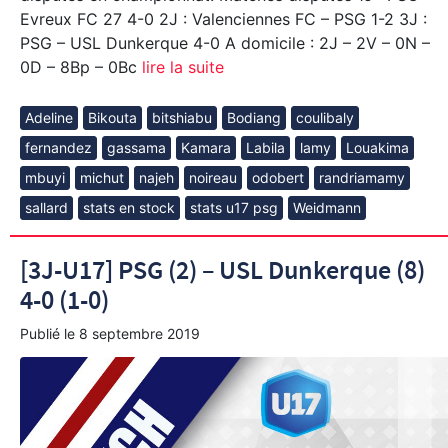
Evreux FC 27 4-0 2J : Valenciennes FC – PSG 1-2 3J :
PSG – USL Dunkerque 4-0 A domicile : 2J – 2V – 0N –
0D – 8Bp – 0Bc
lire la suite
Adeline
Bikouta
bitshiabu
Bodiang
coulibaly
fernandez
gassama
Kamara
Labila
lamy
Louakima
mbuyi
michut
najeh
noireau
odobert
randriamamy
sallard
stats en stock
stats u17 psg
Weidmann
[3J-U17] PSG (2) – USL Dunkerque (8)
4-0 (1-0)
Publié le
8 septembre 2019