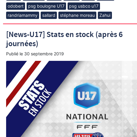
odobert
psg boulogne U17
psg usbco u17
randriamammy
sallard
stéphane moreau
Zahui
[News-U17] Stats en stock (après 6
journées)
Publié le
30 septembre 2019