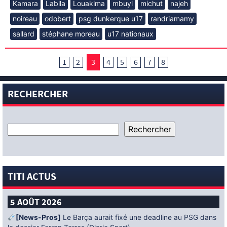
Kamara
Labila
Louakima
mbuyi
michut
najeh
noireau
odobert
psg dunkerque u17
randriamamy
sallard
stéphane moreau
u17 nationaux
1
2
3
4
5
6
7
8
RECHERCHER
TITI ACTUS
5 AOÛT 2026
[News-Pros]
Le Barça aurait fixé une deadline au PSG dans