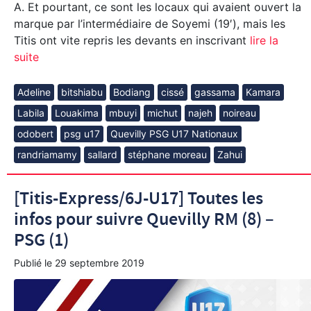
A. Et pourtant, ce sont les locaux qui avaient ouvert la
marque par l’intermédiaire de Soyemi (19′), mais les
Titis ont vite repris les devants en inscrivant
lire la
suite
Adeline
bitshiabu
Bodiang
cissé
gassama
Kamara
Labila
Louakima
mbuyi
michut
najeh
noireau
odobert
psg u17
Quevilly PSG U17 Nationaux
randriamamy
sallard
stéphane moreau
Zahui
[Titis-Express/6J-U17] Toutes les
infos pour suivre Quevilly RM (8) –
PSG (1)
Publié le
29 septembre 2019