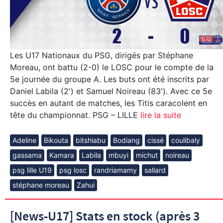
Les U17 Nationaux du PSG, dirigés par Stéphane
Moreau, ont battu (2-0) le LOSC pour le compte de la
5e journée du groupe A. Les buts ont été inscrits par
Daniel Labila (2′) et Samuel Noireau (83′). Avec ce 5e
succès en autant de matches, les Titis caracolent en
tête du championnat. PSG – LILLE
lire la suite
Adeline
Bikouta
bitshiabu
Bodiang
cissé
coulibaly
gassama
Kamara
Labila
mbuyi
michut
noireau
psg lille U19
psg losc
randriamamy
sallard
stéphane moreau
Zahui
[News-U17] Stats en stock (après 3