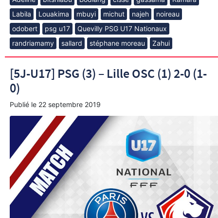
Labila
Louakima
mbuyi
michut
najeh
noireau
odobert
psg u17
Quevilly PSG U17 Nationaux
randriamamy
sallard
stéphane moreau
Zahui
[5J-U17] PSG (3) – Lille OSC (1) 2-0 (1-
0)
Publié le
22 septembre 2019