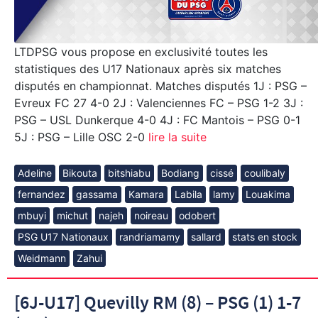
LTDPSG vous propose en exclusivité toutes les
statistiques des U17 Nationaux après six matches
disputés en championnat. Matches disputés 1J : PSG –
Evreux FC 27 4-0 2J : Valenciennes FC – PSG 1-2 3J :
PSG – USL Dunkerque 4-0 4J : FC Mantois – PSG 0-1
5J : PSG – Lille OSC 2-0
lire la suite
Adeline
Bikouta
bitshiabu
Bodiang
cissé
coulibaly
fernandez
gassama
Kamara
Labila
lamy
Louakima
mbuyi
michut
najeh
noireau
odobert
PSG U17 Nationaux
randriamamy
sallard
stats en stock
Weidmann
Zahui
[6J-U17] Quevilly RM (8) – PSG (1) 1-7