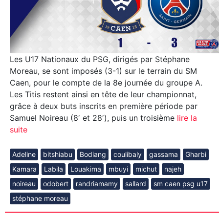
Les U17 Nationaux du PSG, dirigés par Stéphane
Moreau, se sont imposés (3-1) sur le terrain du SM
Caen, pour le compte de la 8e journée du groupe A.
Les Titis restent ainsi en tête de leur championnat,
grâce à deux buts inscrits en première période par
Samuel Noireau (8′ et 28′), puis un troisième
lire la
suite
Adeline
bitshiabu
Bodiang
coulibaly
gassama
Gharbi
Kamara
Labila
Louakima
mbuyi
michut
najeh
noireau
odobert
randriamamy
sallard
sm caen psg u17
stéphane moreau