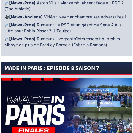
[News-Pros]
Aston Villa : Manzambi absent face au PSG ?
(The Athletic)
[News-Anciens]
Vidéo : Neymar chambre ses adversaires !
[News-Pros]
Rumeur : Le PSG et un géant de Serie A à la
lutte pour Robin Risser ? (L’Equipe)
[News-Pros]
Rumeur : Liverpool s’intéresserait à Ibrahim
Mbaye en plus de Bradley Barcola (Fabrizio Romano)
[News-Pros]
Rumeur : Accord contractuel trouvé entre le
PSG et Mika Godts (Fabrizio Romano)
MADE IN PARIS : EPISODE 8 SAISON 7
[News-Pros]
Rumeur : Le PSG aurait lancé un ultimatum
pour boucler le dossier Ferran Torres (Matteo Moretto)
4 AOÛT 2026
[News-Formation]
Mercato : Khalil Ayari prêté à Dunkerque
(Officiel)
[News-Anciens]
Leverkusen : un retour de Diaby envisagé
(Foot Mercato)
[News-Formation]
Nsoki va filer au Dinamo Zagreb
(L’Equipe)
[News-Pros]
Rumeur : Suzuki acheté par le PSG puis prêté ?