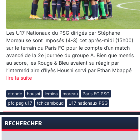
Les U17 Nationaux du PSG dirigés par Stéphane
Moreau se sont imposés (4-3) cet après-midi (15h00)
sur le terrain du Paris FC pour le compte d’un match
avancé de la 2e journée du groupe A. Bien que menés
au score, les Rouge & Bleu avaient su réagir par
l’intermédiaire d’Ilyès Housni servi par Ethan Mbappé
lire la suite
etonde
housni
lemina
moreau
Paris FC PSG
pfc psg u17
tchicamboud
U17 nationaux PSG
RECHERCHER