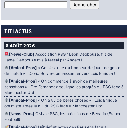
TITI ACTUS
8 AOÛT 2026
[News-Club]
Association PSG : Léon Debbouze, fils de
Jamel Debbouze mis à l’essai par Angers !
[Amical-Pros]
« Ce n’est que du bonheur de jouer ce genre
de match » : David Boly reconnaissant envers Luis Enrique !
[Amical-Pros]
« On commence à avoir de meilleures
sensations » : Dro Fernandez souligne les progrès du PSG face à
Manchester Utd
[Amical-Pros]
« On a vu de belles choses » : Luis Enrique
optimiste après le nul du PSG face à Manchester Utd
[News-Pros]
OM : le PSG, les précisions de Benatia (France
Football)
[Amical-Pros]
Débrief et notes des Parisiens face à