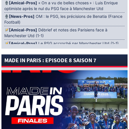
[Amical-Pros]
« On a vu de belles choses » : Luis Enrique
optimiste après le nul du PSG face à Manchester Utd
[News-Pros]
OM : le PSG, les précisions de Benatia (France
Football)
[Amical-Pros]
Débrief et notes des Parisiens face à
Manchester Utd (1-1)
[Amical-Pros]
Le PSG accroché par Manchester Utd (1-1)
[News-Pros]
Amical : Lens battu par Sunderland avant le
PSG
MADE IN PARIS : EPISODE 8 SAISON 7
5 AOÛT 2026
[News-Pros]
Le Barça aurait fixé une deadline au PSG dans
le dossier Ferran Torres (Diario Sport)
[News-Pros]
Amical : Le groupe du PSG avec 15 Titis face à
Majorque ! (Officiel)
[News-Pros]
Rumeur : Le Bayer Leverkusen aurait lancé des
négociations pour Ibrahim Mbaye (Ben Jacobs)
[News-Pros]
Aston Villa : Manzambi absent face au PSG ?
(The Athletic)
[News-Anciens]
Vidéo : Neymar chambre ses adversaires !