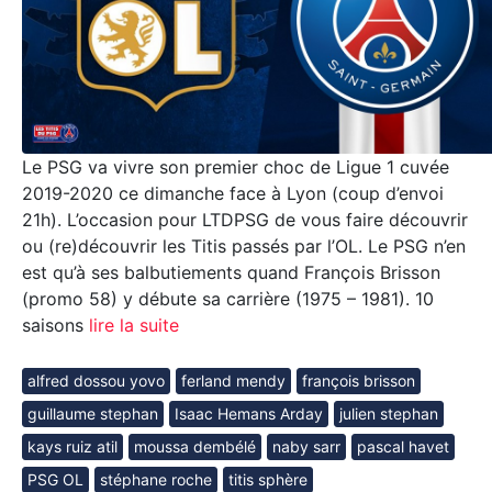
Le PSG va vivre son premier choc de Ligue 1 cuvée
2019-2020 ce dimanche face à Lyon (coup d’envoi
21h). L’occasion pour LTDPSG de vous faire découvrir
ou (re)découvrir les Titis passés par l’OL. Le PSG n’en
est qu’à ses balbutiements quand François Brisson
(promo 58) y débute sa carrière (1975 – 1981). 10
saisons
lire la suite
alfred dossou yovo
ferland mendy
françois brisson
guillaume stephan
Isaac Hemans Arday
julien stephan
kays ruiz atil
moussa dembélé
naby sarr
pascal havet
PSG OL
stéphane roche
titis sphère