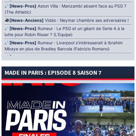
[News-Pros]
Aston Villa : Manzambi absent face au PSG ?
(The Athletic)
[News-Anciens]
Vidéo : Neymar chambre ses adversaires !
[News-Pros]
Rumeur : Le PSG et un géant de Serie A à la
lutte pour Robin Risser ? (L’Equipe)
[News-Pros]
Rumeur : Liverpool s’intéresserait à Ibrahim
Mbaye en plus de Bradley Barcola (Fabrizio Romano)
[News-Pros]
Rumeur : Accord contractuel trouvé entre le
PSG et Mika Godts (Fabrizio Romano)
MADE IN PARIS : EPISODE 8 SAISON 7
[News-Pros]
Rumeur : Le PSG aurait lancé un ultimatum
pour boucler le dossier Ferran Torres (Matteo Moretto)
4 AOÛT 2026
[News-Formation]
Mercato : Khalil Ayari prêté à Dunkerque
(Officiel)
[News-Anciens]
Leverkusen : un retour de Diaby envisagé
(Foot Mercato)
[News-Formation]
Nsoki va filer au Dinamo Zagreb
(L’Equipe)