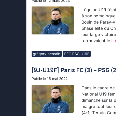
Publié le
12 mars 2023
L’équipe U19 fémi
à son homologue 
Bouin de Paray-Vie
phase élite du C
leur large victoir
retrouvaient le
lir
grégory benarib
PFC PSG U19F
[9J-U19F] Paris FC (3) – PSG (2
Publié le
15 mai 2022
Dans le cadre de 
National U19 fémin
dimanche sur la p
malgré tout leur
(4-1) Terrain Com