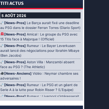
TITI ACTUS
5 AOÛT 2026
[News-Pros]
Le Barça aurait fixé une deadline
au PSG dans le dossier Ferran Torres (Diario Sport)
[News-Pros]
Amical : Le groupe du PSG avec
15 Titis face à Majorque ! (Officiel)
[News-Pros]
Rumeur : Le Bayer Leverkusen
aurait lancé des négociations pour Ibrahim Mbaye
(Ben Jacobs)
[News-Pros]
Aston Villa : Manzambi absent
face au PSG ? (The Athletic)
[News-Anciens]
Vidéo : Neymar chambre ses
adversaires !
[News-Pros]
Rumeur : Le PSG et un géant de
Serie A à la lutte pour Robin Risser ? (L’Equipe)
[News-Pros]
Rumeur : Liverpool s’intéresserait
à Ibrahim Mbaye en plus de Bradley Barcola
(Fabrizio Romano)