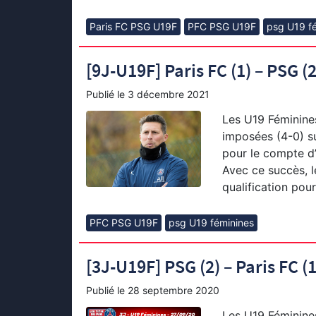
Paris FC PSG U19F
PFC PSG U19F
psg U19 f
[9J-U19F] Paris FC (1) – PSG (2
Publié le
3 décembre 2021
Les U19 Féminine
imposées (4-0) su
pour le compte d’
Avec ce succès, l
qualification pour
PFC PSG U19F
psg U19 féminines
[3J-U19F] PSG (2) – Paris FC (1
Publié le
28 septembre 2020
Les U19 Féminines