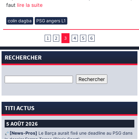
faut
lire la suite
colin dagba
PSG angers L1
1
2
3
4
5
6
RECHERCHER
TITI ACTUS
5 AOÛT 2026
[News-Pros]
Le Barça aurait fixé une deadline au PSG dans