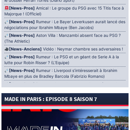
le dossier Ferran Torres (Diario Sport)
[News-Pros]
Amical : Le groupe du PSG avec 15 Titis face à
Majorque ! (Officiel)
[News-Pros]
Rumeur : Le Bayer Leverkusen aurait lancé des
négociations pour Ibrahim Mbaye (Ben Jacobs)
[News-Pros]
Aston Villa : Manzambi absent face au PSG ?
(The Athletic)
[News-Anciens]
Vidéo : Neymar chambre ses adversaires !
[News-Pros]
Rumeur : Le PSG et un géant de Serie A à la
lutte pour Robin Risser ? (L’Equipe)
[News-Pros]
Rumeur : Liverpool s’intéresserait à Ibrahim
Mbaye en plus de Bradley Barcola (Fabrizio Romano)
[News-Pros]
Rumeur : Accord contractuel trouvé entre le
PSG et Mika Godts (Fabrizio Romano)
MADE IN PARIS : EPISODE 8 SAISON 7
[News-Pros]
Rumeur : Le PSG aurait lancé un ultimatum
pour boucler le dossier Ferran Torres (Matteo Moretto)
4 AOÛT 2026
[News-Formation]
Mercato : Khalil Ayari prêté à Dunkerque
(Officiel)