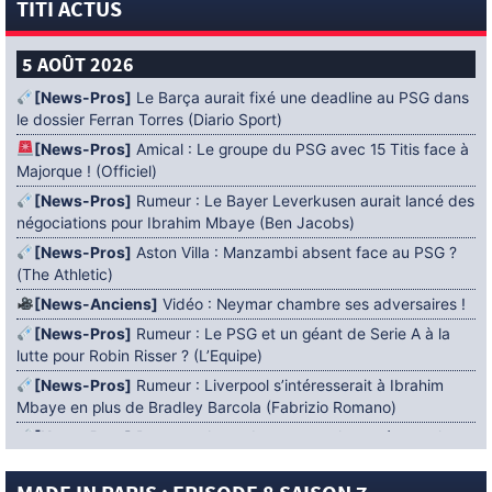
TITI ACTUS
5 AOÛT 2026
[News-Pros]
Le Barça aurait fixé une deadline au PSG dans
le dossier Ferran Torres (Diario Sport)
[News-Pros]
Amical : Le groupe du PSG avec 15 Titis face à
Majorque ! (Officiel)
[News-Pros]
Rumeur : Le Bayer Leverkusen aurait lancé des
négociations pour Ibrahim Mbaye (Ben Jacobs)
[News-Pros]
Aston Villa : Manzambi absent face au PSG ?
(The Athletic)
[News-Anciens]
Vidéo : Neymar chambre ses adversaires !
[News-Pros]
Rumeur : Le PSG et un géant de Serie A à la
lutte pour Robin Risser ? (L’Equipe)
[News-Pros]
Rumeur : Liverpool s’intéresserait à Ibrahim
Mbaye en plus de Bradley Barcola (Fabrizio Romano)
[News-Pros]
Rumeur : Accord contractuel trouvé entre le
PSG et Mika Godts (Fabrizio Romano)
[News-Pros]
Rumeur : Le PSG aurait lancé un ultimatum