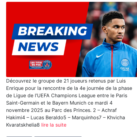
Découvrez le groupe de 21 joueurs retenus par Luis
Enrique pour la rencontre de la 4e journée de la phase
de Ligue de l’UEFA Champions League entre le Paris
Saint-Germain et le Bayern Munich ce mardi 4
novembre 2025 au Parc des Princes. 2 – Achraf
Hakimi4 – Lucas Beraldo5 – Marquinhos7 – Khvicha
Kvaratskhelia8
lire la suite