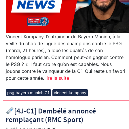
Vincent Kompany, l’entraîneur du Bayern Munich, à la
veille du choc de Ligue des champions contre le PSG
(mardi, 21 heures), a loué les qualités de son
homologue parisien. Comment peut-on gagner contre
le PSG ? « Il faut croire qu’on est capables. Nous
jouons contre le vainqueur de la C1. Qui reste un favori
pour cette année.
lire la suite
psg bayern munich C1
vincent kompany
[4J-C1] Dembélé annoncé
remplaçant (RMC Sport)