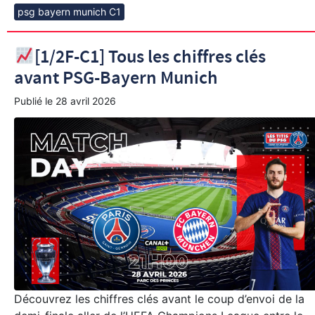
psg bayern munich C1
[1/2F-C1] Tous les chiffres clés
avant PSG-Bayern Munich
Publié le
28 avril 2026
Découvrez les chiffres clés avant le coup d’envoi de la