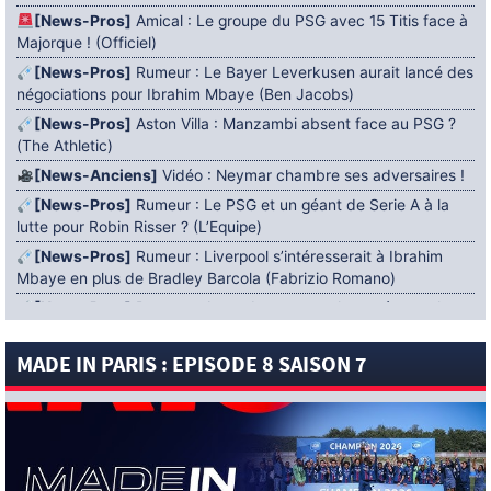
[News-Pros]
Amical : Le groupe du PSG avec 15 Titis face à
Majorque ! (Officiel)
[News-Pros]
Rumeur : Le Bayer Leverkusen aurait lancé des
négociations pour Ibrahim Mbaye (Ben Jacobs)
[News-Pros]
Aston Villa : Manzambi absent face au PSG ?
(The Athletic)
[News-Anciens]
Vidéo : Neymar chambre ses adversaires !
[News-Pros]
Rumeur : Le PSG et un géant de Serie A à la
lutte pour Robin Risser ? (L’Equipe)
[News-Pros]
Rumeur : Liverpool s’intéresserait à Ibrahim
Mbaye en plus de Bradley Barcola (Fabrizio Romano)
[News-Pros]
Rumeur : Accord contractuel trouvé entre le
PSG et Mika Godts (Fabrizio Romano)
MADE IN PARIS : EPISODE 8 SAISON 7
[News-Pros]
Rumeur : Le PSG aurait lancé un ultimatum
pour boucler le dossier Ferran Torres (Matteo Moretto)
4 AOÛT 2026
[News-Formation]
Mercato : Khalil Ayari prêté à Dunkerque
(Officiel)