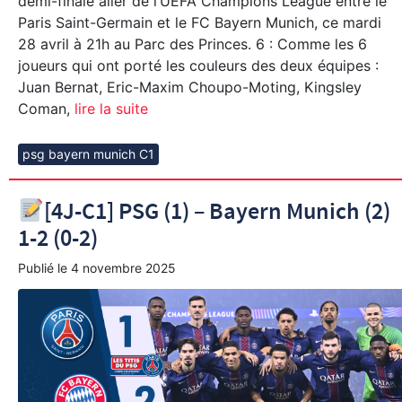
demi-finale aller de l’UEFA Champions League entre le
Paris Saint-Germain et le FC Bayern Munich, ce mardi
28 avril à 21h au Parc des Princes. 6 : Comme les 6
joueurs qui ont porté les couleurs des deux équipes :
Juan Bernat, Eric-Maxim Choupo-Moting, Kingsley
Coman,
lire la suite
psg bayern munich C1
[4J-C1] PSG (1) – Bayern Munich (2)
1-2 (0-2)
Publié le
4 novembre 2025