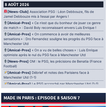
8 AOÛT 2026
[News-Club]
Association PSG : Léon Debbouze, fils de
Jamel Debbouze mis à l’essai par Angers !
[Amical-Pros]
« Ce n’est que du bonheur de jouer ce genre
de match » : David Boly reconnaissant envers Luis Enrique !
[Amical-Pros]
« On commence à avoir de meilleures
sensations » : Dro Fernandez souligne les progrès du PSG face à
Manchester Utd
[Amical-Pros]
« On a vu de belles choses » : Luis Enrique
optimiste après le nul du PSG face à Manchester Utd
[News-Pros]
OM : le PSG, les précisions de Benatia (France
Football)
[Amical-Pros]
Débrief et notes des Parisiens face à
Manchester Utd (1-1)
[Amical-Pros]
Le PSG accroché par Manchester Utd (1-1)
[News-Pros]
Amical : Lens battu par Sunderland avant le
PSG
MADE IN PARIS : EPISODE 8 SAISON 7
5 AOÛT 2026