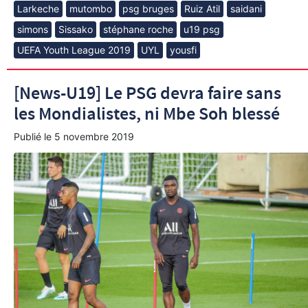
Larkeche
mutombo
psg bruges
Ruiz Atil
saidani
simons
Sissako
stéphane roche
u19 psg
UEFA Youth League 2019
UYL
yousfi
[News-U19] Le PSG devra faire sans
les Mondialistes, ni Mbe Soh blessé
Publié le
5 novembre 2019