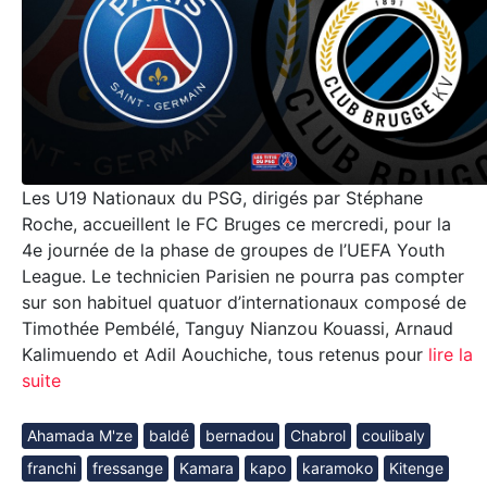
Les U19 Nationaux du PSG, dirigés par Stéphane
Roche, accueillent le FC Bruges ce mercredi, pour la
4e journée de la phase de groupes de l’UEFA Youth
League. Le technicien Parisien ne pourra pas compter
sur son habituel quatuor d’internationaux composé de
Timothée Pembélé, Tanguy Nianzou Kouassi, Arnaud
Kalimuendo et Adil Aouchiche, tous retenus pour
lire la
suite
Ahamada M'ze
baldé
bernadou
Chabrol
coulibaly
franchi
fressange
Kamara
kapo
karamoko
Kitenge