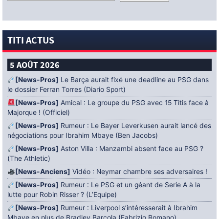
TITI ACTUS
5 AOÛT 2026
[News-Pros]
Le Barça aurait fixé une deadline au PSG dans
le dossier Ferran Torres (Diario Sport)
[News-Pros]
Amical : Le groupe du PSG avec 15 Titis face à
Majorque ! (Officiel)
[News-Pros]
Rumeur : Le Bayer Leverkusen aurait lancé des
négociations pour Ibrahim Mbaye (Ben Jacobs)
[News-Pros]
Aston Villa : Manzambi absent face au PSG ?
(The Athletic)
[News-Anciens]
Vidéo : Neymar chambre ses adversaires !
[News-Pros]
Rumeur : Le PSG et un géant de Serie A à la
lutte pour Robin Risser ? (L’Equipe)
[News-Pros]
Rumeur : Liverpool s’intéresserait à Ibrahim
Mbaye en plus de Bradley Barcola (Fabrizio Romano)